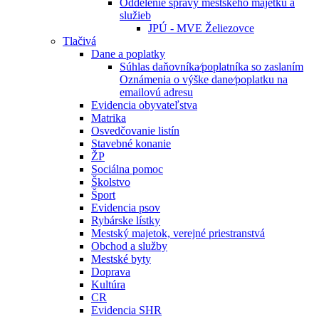
Oddelenie správy mestského majetku a
služieb
JPÚ - MVE Želiezovce
Tlačivá
Dane a poplatky
Súhlas daňovníka⁄poplatníka so zaslaním
Oznámenia o výške dane⁄poplatku na
emailovú adresu
Evidencia obyvateľstva
Matrika
Osvedčovanie listín
Stavebné konanie
ŽP
Sociálna pomoc
Školstvo
Šport
Evidencia psov
Rybárske lístky
Mestský majetok, verejné priestranstvá
Obchod a služby
Mestské byty
Doprava
Kultúra
CR
Evidencia SHR