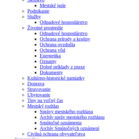
Mestské jasle
Podnikanie
Služby
Odpadové hospodárstvo
Životné prostredie
Odpadové hospodárstvo
Ochrana prírody a krajiny
Ochrana ovzdušia
Ochrana vôd
Energetika
Oznamy
Dobré príklady z praxe
Dokumenty
Kultúrno-historické pamiatky
Doprava
Stravovanie
Ubytovanie
Tipy na voľný čas
Mestský rozhlas
Správy mestského rozhlasu
Archív správ mestského rozhlasu
Smútočné oznámenia
Archív Smútočných oznámení
Civilná ochrana obyvateľstva