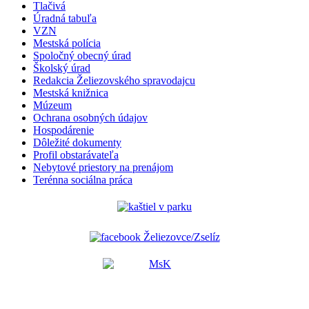
Tlačivá
Úradná tabuľa
VZN
Mestská polícia
Spoločný obecný úrad
Školský úrad
Redakcia Želiezovského spravodajcu
Mestská knižnica
Múzeum
Ochrana osobných údajov
Hospodárenie
Dôležité dokumenty
Profil obstarávateľa
Nebytové priestory na prenájom
Terénna sociálna práca