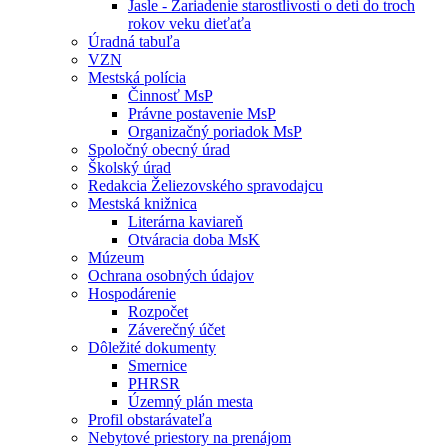
Jasle - Zariadenie starostlivosti o deti do troch
rokov veku dieťaťa
Úradná tabuľa
VZN
Mestská polícia
Činnosť MsP
Právne postavenie MsP
Organizačný poriadok MsP
Spoločný obecný úrad
Školský úrad
Redakcia Želiezovského spravodajcu
Mestská knižnica
Literárna kaviareň
Otváracia doba MsK
Múzeum
Ochrana osobných údajov
Hospodárenie
Rozpočet
Záverečný účet
Dôležité dokumenty
Smernice
PHRSR
Územný plán mesta
Profil obstarávateľa
Nebytové priestory na prenájom