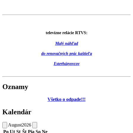
televízne relácie RTVS:
Malý náhľad
do renovačných prác kaštieľa
Esterházyovcov
Oznamy
Všetko o odpade!!!
Kalendár
August
2026
Po
Ut
St
Št
Pia
So
Ne