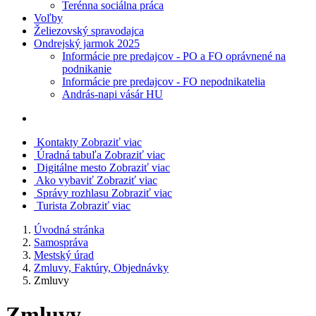
Terénna sociálna práca
Voľby
Želiezovský spravodajca
Ondrejský jarmok 2025
Informácie pre predajcov - PO a FO oprávnené na
podnikanie
Informácie pre predajcov - FO nepodnikatelia
András-napi vásár HU
Kontakty
Zobraziť viac
Úradná tabuľa
Zobraziť viac
Digitálne mesto
Zobraziť viac
Ako vybaviť
Zobraziť viac
Správy rozhlasu
Zobraziť viac
Turista
Zobraziť viac
Úvodná stránka
Samospráva
Mestský úrad
Zmluvy, Faktúry, Objednávky
Zmluvy
Zmluvy