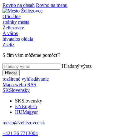
Rovno na obsah
Rovno na menu
Oficiálne
stránky mesta
Želiezovce
A város
hivatalos oldala
Zselíz
S čím vám môžeme pomôcť?
Hľadaný výraz
Hľadať
rozšírené vyhľadávanie
Mapa webu
RSS
SK
Slovensky
SK
Slovensky
EN
English
HU
Magyar
mesto@zeliezovce.sk
+421 36 7713004