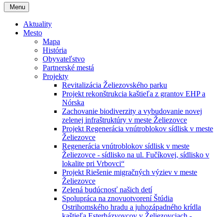
Menu
Aktuality
Mesto
Mapa
História
Obyvateľstvo
Partnerské mestá
Projekty
Revitalizácia Želiezovského parku
Projekt rekonštrukcia kaštieľa z grantov EHP a
Nórska
Zachovanie biodiverzity a vybudovanie novej
zelenej infraštruktúry v meste Želiezovce
Projekt Regenerácia vnútroblokov sídlisk v meste
Želiezovce
Regenerácia vnútroblokov sídlisk v meste
Želiezovce - sídlisko na ul. Fučíkovej, sídlisko v
lokalite pri Vrbovci“
Projekt Riešenie migračných výziev v meste
Želiezovce
Zelená budúcnosť našich detí
Spolupráca na znovuotvorení Štúdia
Ostrihomského hradu a juhozápadného krídla
kaštieľa Esterházyovcov v Želiezovciach -