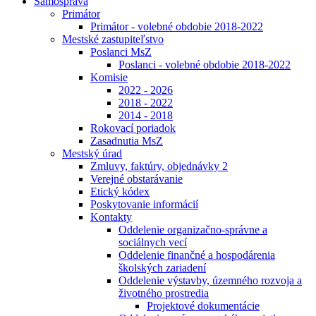
Samospráva
Primátor
Primátor - volebné obdobie 2018-2022
Mestské zastupiteľstvo
Poslanci MsZ
Poslanci - volebné obdobie 2018-2022
Komisie
2022 - 2026
2018 - 2022
2014 - 2018
Rokovací poriadok
Zasadnutia MsZ
Mestský úrad
Zmluvy, faktúry, objednávky 2
Verejné obstarávanie
Etický kódex
Poskytovanie informácií
Kontakty
Oddelenie organizačno-správne a
sociálnych vecí
Oddelenie finančné a hospodárenia
školských zariadení
Oddelenie výstavby, územného rozvoja a
životného prostredia
Projektové dokumentácie