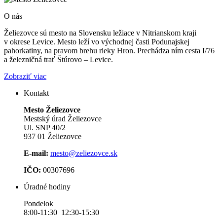
O nás
Želiezovce sú mesto na Slovensku ležiace v Nitrianskom kraji
v okrese Levice. Mesto leží vo východnej časti Podunajskej
pahorkatiny, na pravom brehu rieky Hron. Prechádza ním cesta I/76
a železničná trať Štúrovo – Levice.
Zobraziť viac
Kontakt
Mesto Želiezovce
Mestský úrad Želiezovce
Ul. SNP 40/2
937 01 Želiezovce
E-mail:
mesto@zeliezovce.sk
IČO:
00307696
Úradné hodiny
Pondelok
8:00-11:30 12:30-15:30