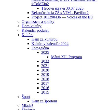
#CoMEin2
Tlačová správa 30.07.2025
Rekonštrukcia ZŠ s VJM - Pavilón 2
Project 101290436 — Voices of the EÚ
Organizácie a spolky
Dom kultúry
Kalendár podujatí
Kultúra
Kam za kulturou
Kultúrny kalendár 2024
Fotogaléria
2025
Márai XII. Program
2022
2021
2020
2019
2018
2017
2016
2015
Šport
Kam za športom
Mládež
Školstvo