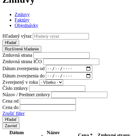
Zmluvy
Faktúry
Objednávky
Hľadaný výraz
Hľadať
Rozšírené hľadanie
Zmluvná strana
Zmluvná strana IČO
Dátum zverejnenia od
Dátum zverejnenia do
Zverejnený v roku
Číslo zmluvy
Názov / Predmet zmluvy
Cena od
Cena do
Zrušiť filter
Zavrieť
Dátum
Názov
Cena *
Zmluvné strany