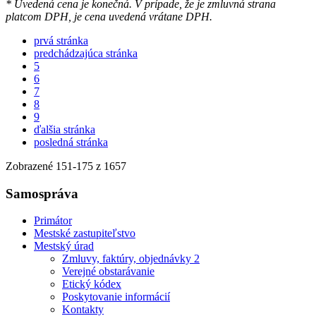
* Uvedená cena je konečná. V prípade, že je zmluvná strana
platcom DPH, je cena uvedená vrátane DPH.
prvá stránka
predchádzajúca stránka
5
6
7
8
9
ďalšia stránka
posledná stránka
Zobrazené
151
-
175
z 1657
Samospráva
Primátor
Mestské zastupiteľstvo
Mestský úrad
Zmluvy, faktúry, objednávky 2
Verejné obstarávanie
Etický kódex
Poskytovanie informácií
Kontakty