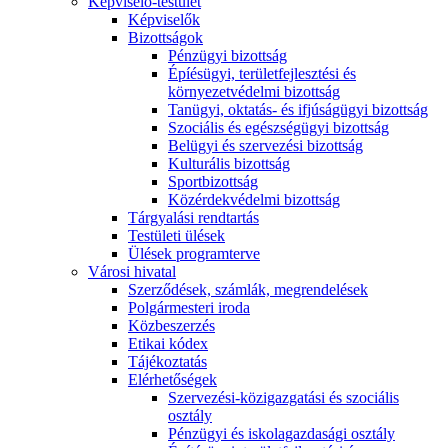
Képviselő-testület
Képviselők
Bizottságok
Pénzügyi bizottság
Épíésügyi, területfejlesztési és
környezetvédelmi bizottság
Tanügyi, oktatás- és ifjúságügyi bizottság
Szociális és egészségügyi bizottság
Belügyi és szervezési bizottság
Kulturális bizottság
Sportbizottság
Közérdekvédelmi bizottság
Tárgyalási rendtartás
Testületi ülések
Ülések programterve
Városi hivatal
Szerződések, számlák, megrendelések
Polgármesteri iroda
Közbeszerzés
Etikai kódex
Tájékoztatás
Elérhetőségek
Szervezési-közigazgatási és szociális
osztály
Pénzügyi és iskolagazdasági osztály