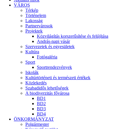
VÁROS
Térkép
Történelem
Lakosság
Partnervárosok
Projektek
Közvilágítás korszerűsítése és felújítása
András-napi vásár
Szervezetek és egyesületek
Kultúra
Fotógaléria
Sport
Sportrendezvények
Iskolák
Kultúrtörténeti és természeti értékek
Közlekedés
Szabadidős lehetőségek
A biodiverzitás fővárosa
BD1
BD2
BD3
BD4
ÖNKORMÁNYZAT
Polgármester