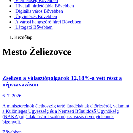
Elérhetőség
Bővebben
Hivatali hirdetőtábla
Bővebben
Digitális város
Bővebben
Ügyintézés
Bővebben
A városi hangszóró hírei
Bővebben
Látogató
Bővebben
Kezdőlap
Mesto Želiezovce
Zselízen a választópolgárok 12,18%-a vett részt a
népszavazáson
6. 7.
2026
A miniszterelnök élethosszig tartó járadékának eltörléséről, valamint
a Különleges Ügyészség és a Nemzeti Bűnüldöző Ügynökség
(NAKA) újjáalakításáról szóló népszavazás érvénytelennek
bizonyult.
Bővebben