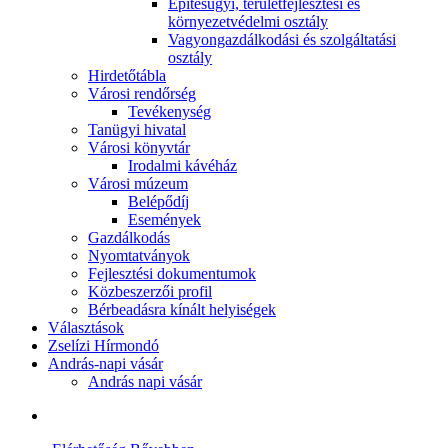
Építésügyi, területfejlesztési és
környezetvédelmi osztály
Vagyongazdálkodási és szolgáltatási
osztály
Hirdetőtábla
Városi rendőrség
Tevékenység
Tanügyi hivatal
Városi könyvtár
Irodalmi kávéház
Városi múzeum
Belépődíj
Események
Gazdálkodás
Nyomtatványok
Fejlesztési dokumentumok
Közbeszerzői profil
Bérbeadásra kínált helyiségek
Választások
Zselízi Hírmondó
András-napi vásár
András napi vásár