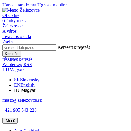
Ugrás a tartalomra
Ugrás a menüre
Oficiálne
stránky mesta
Želiezovce
A város
hivatalos oldala
Zselíz
Keresett kifejezés
Keresés
részletes keresés
Webtérkép
RSS
HU
Magyar
SK
Slovensky
EN
English
HU
Magyar
mesto@zeliezovce.sk
+421 905 543 228
Menü
Aktuális hírek