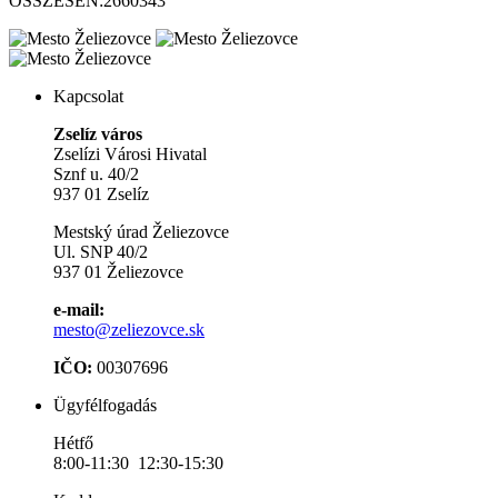
ÖSSZESEN:
2660343
Kapcsolat
Zselíz város
Zselízi Városi Hivatal
Sznf u. 40/2
937 01 Zselíz
Mestský úrad Želiezovce
Ul. SNP 40/2
937 01 Želiezovce
e-mail:
mesto@zeliezovce.sk
IČO:
00307696
Ügyfélfogadás
Hétfő
8:00-11:30 12:30-15:30