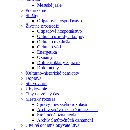
Mestské jasle
Podnikanie
Služby
Odpadové hospodárstvo
Životné prostredie
Odpadové hospodárstvo
Ochrana prírody a krajiny
Ochrana ovzdušia
Ochrana vôd
Energetika
Oznamy
Dobré príklady z praxe
Dokumenty
Kultúrno-historické pamiatky
Doprava
Stravovanie
Ubytovanie
Tipy na voľný čas
Mestský rozhlas
Správy mestského rozhlasu
Archív správ mestského rozhlasu
Smútočné oznámenia
Archív Smútočných oznámení
Civilná ochrana obyvateľstva