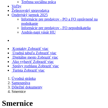
Terénna sociálna práca
Voľby
Želiezovský spravodajca
Ondrejský jarmok 2025
Informácie pre predajcov - PO a FO oprávnené na
podnikanie
Informácie pre predajcov - FO nepodnikatelia
András-napi vásár HU
Kontakty
Zobraziť viac
Úradná tabuľa
Zobraziť viac
Digitálne mesto
Zobraziť viac
Ako vybaviť
Zobraziť viac
Správy rozhlasu
Zobraziť viac
Turista
Zobraziť viac
Úvodná stránka
Samospráva
Dôležité dokumenty
Smernice
Smernice