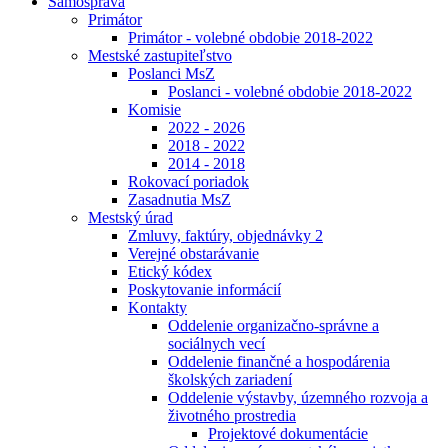
Samospráva
Primátor
Primátor - volebné obdobie 2018-2022
Mestské zastupiteľstvo
Poslanci MsZ
Poslanci - volebné obdobie 2018-2022
Komisie
2022 - 2026
2018 - 2022
2014 - 2018
Rokovací poriadok
Zasadnutia MsZ
Mestský úrad
Zmluvy, faktúry, objednávky 2
Verejné obstarávanie
Etický kódex
Poskytovanie informácií
Kontakty
Oddelenie organizačno-správne a
sociálnych vecí
Oddelenie finančné a hospodárenia
školských zariadení
Oddelenie výstavby, územného rozvoja a
životného prostredia
Projektové dokumentácie