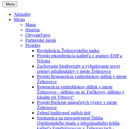
Menu
Aktuality
Mesto
Mapa
História
Obyvateľstvo
Partnerské mestá
Projekty
Revitalizácia Želiezovského parku
Projekt rekonštrukcia kaštieľa z grantov EHP a
Nórska
Zachovanie biodiverzity a vybudovanie novej
zelenej infraštruktúry v meste Želiezovce
Projekt Regenerácia vnútroblokov sídlisk v meste
Želiezovce
Regenerácia vnútroblokov sídlisk v meste
Želiezovce - sídlisko na ul. Fučíkovej, sídlisko v
lokalite pri Vrbovci“
Projekt Riešenie migračných výziev v meste
Želiezovce
Zelená budúcnosť našich detí
Spolupráca na znovuotvorení Štúdia
Ostrihomského hradu a juhozápadného krídla
kaštieľa Esterházyovcov v Želiezovciach -