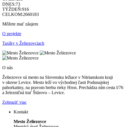
DNES:
73
TÝŽDEŇ:
916
CELKOM:
2660183
Môžete mať záujem
O projekte
Taxíky v Želiezovciach
O nás
Želiezovce sú mesto na Slovensku ležiace v Nitrianskom kraji
v okrese Levice. Mesto leží vo východnej časti Podunajskej
pahorkatiny, na pravom brehu rieky Hron. Prechádza ním cesta I/76
a železničná trať Štúrovo – Levice.
Zobraziť viac
Kontakt
Mesto Želiezovce
Mestský úrad Želiezovce