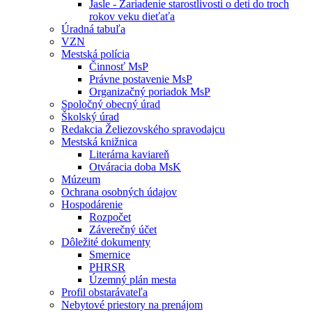
Jasle - Zariadenie starostlivosti o deti do troch
rokov veku dieťaťa
Úradná tabuľa
VZN
Mestská polícia
Činnosť MsP
Právne postavenie MsP
Organizačný poriadok MsP
Spoločný obecný úrad
Školský úrad
Redakcia Želiezovského spravodajcu
Mestská knižnica
Literárna kaviareň
Otváracia doba MsK
Múzeum
Ochrana osobných údajov
Hospodárenie
Rozpočet
Záverečný účet
Dôležité dokumenty
Smernice
PHRSR
Územný plán mesta
Profil obstarávateľa
Nebytové priestory na prenájom