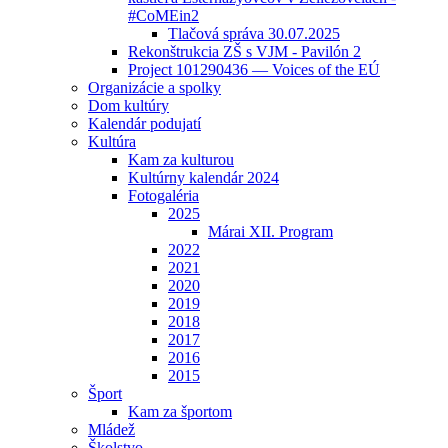
#CoMEin2
Tlačová správa 30.07.2025
Rekonštrukcia ZŠ s VJM - Pavilón 2
Project 101290436 — Voices of the EÚ
Organizácie a spolky
Dom kultúry
Kalendár podujatí
Kultúra
Kam za kulturou
Kultúrny kalendár 2024
Fotogaléria
2025
Márai XII. Program
2022
2021
2020
2019
2018
2017
2016
2015
Šport
Kam za športom
Mládež
Školstvo