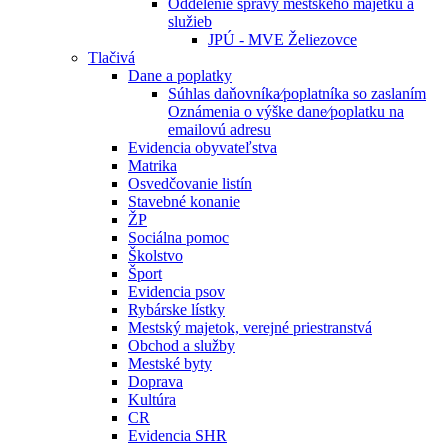
Oddelenie správy mestského majetku a
služieb
JPÚ - MVE Želiezovce
Tlačivá
Dane a poplatky
Súhlas daňovníka⁄poplatníka so zaslaním
Oznámenia o výške dane⁄poplatku na
emailovú adresu
Evidencia obyvateľstva
Matrika
Osvedčovanie listín
Stavebné konanie
ŽP
Sociálna pomoc
Školstvo
Šport
Evidencia psov
Rybárske lístky
Mestský majetok, verejné priestranstvá
Obchod a služby
Mestské byty
Doprava
Kultúra
CR
Evidencia SHR