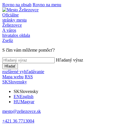
Rovno na obsah
Rovno na menu
Oficiálne
stránky mesta
Želiezovce
A város
hivatalos oldala
Zselíz
S čím vám môžeme pomôcť?
Hľadaný výraz
Hľadať
rozšírené vyhľadávanie
Mapa webu
RSS
SK
Slovensky
SK
Slovensky
EN
English
HU
Magyar
mesto@zeliezovce.sk
+421 36 7713004