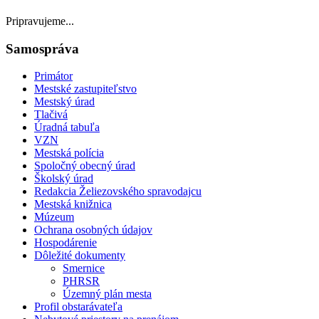
Pripravujeme...
Samospráva
Primátor
Mestské zastupiteľstvo
Mestský úrad
Tlačivá
Úradná tabuľa
VZN
Mestská polícia
Spoločný obecný úrad
Školský úrad
Redakcia Želiezovského spravodajcu
Mestská knižnica
Múzeum
Ochrana osobných údajov
Hospodárenie
Dôležité dokumenty
Smernice
PHRSR
Územný plán mesta
Profil obstarávateľa