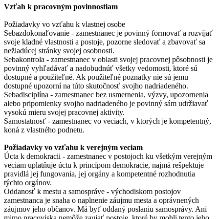
Vzťah k pracovným povinnostiam
Požiadavky vo vzťahu k vlastnej osobe
Sebazdokonaľovanie - zamestnanec je povinný formovať a rozvíjať
svoje kladné vlastnosti a postoje, pozorne sledovať a zbavovať sa
nežiadúcej stránky svojej osobnosti.
Sebakontrola - zamestnanec v oblasti svojej pracovnej pôsobnosti je
povinný vyhľadávať a nadobudnúť všetky vedomosti, ktoré sú
dostupné a použiteľné. Ak použiteľné poznatky nie sú jemu
dostupné upozorní na túto skutočnosť svojho nadriadeného.
Sebadisciplína - zamestnanec bez usmernenia, výzvy, upozornenia
alebo pripomienky svojho nadriadeného je povinný sám udržiavať
vysokú mieru svojej pracovnej aktivity.
Samostatnosť - zamestnanec vo veciach, v ktorých je kompetentný,
koná z vlastného podnetu.
Požiadavky vo vzťahu k verejným veciam
Úcta k demokracii - zamestnanec v postojoch ku všetkým verejným
veciam uplatňuje úctu k princípom demokracie, najmä rešpektuje
pravidlá jej fungovania, jej orgány a kompetentné rozhodnutia
týchto orgánov.
Oddanosť k mestu a samospráve - východiskom postojov
zamestnanca je snaha o naplnenie záujmu mesta a oprávnených
záujmov jeho občanov. Má byť oddaný poslaniu samosprávy. Ani
mimo pracoviska nemôže zaujať postoje, ktoré by mohli tento jeho