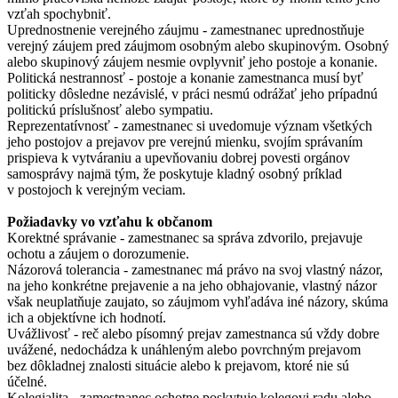
vzťah spochybniť.
Uprednostnenie verejného záujmu - zamestnanec uprednostňuje
verejný záujem pred záujmom osobným alebo skupinovým. Osobný
alebo skupinový záujem nesmie ovplyvniť jeho postoje a konanie.
Politická nestrannosť - postoje a konanie zamestnanca musí byť
politicky dôsledne nezávislé, v práci nesmú odrážať jeho prípadnú
politickú príslušnosť alebo sympatiu.
Reprezentatívnosť - zamestnanec si uvedomuje význam všetkých
jeho postojov a prejavov pre verejnú mienku, svojím správaním
prispieva k vytváraniu a upevňovaniu dobrej povesti orgánov
samosprávy najmä tým, že poskytuje kladný osobný príklad
v postojoch k verejným veciam.
Požiadavky vo vzťahu k občanom
Korektné správanie - zamestnanec sa správa zdvorilo, prejavuje
ochotu a záujem o dorozumenie.
Názorová tolerancia - zamestnanec má právo na svoj vlastný názor,
na jeho konkrétne prejavenie a na jeho obhajovanie, vlastný názor
však neuplatňuje zaujato, so záujmom vyhľadáva iné názory, skúma
ich a objektívne ich hodnotí.
Uvážlivosť - reč alebo písomný prejav zamestnanca sú vždy dobre
uvážené, nedochádza k unáhleným alebo povrchným prejavom
bez dôkladnej znalosti situácie alebo k prejavom, ktoré nie sú
účelné.
Kolegialita - zamestnanec ochotne poskytuje kolegovi radu alebo