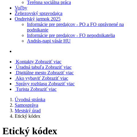
Terénna sociálna práca
Voľby
Želiezovský spravodajca
Ondrejský jarmok 2025
Informácie pre predajcov - PO a FO oprávnené na
podnikanie
Informácie pre predajcov - FO nepodnikatelia
András-napi vásár HU
Kontakty
Zobraziť viac
Úradná tabuľa
Zobraziť viac
Digitálne mesto
Zobraziť viac
Ako vybaviť
Zobraziť viac
Správy rozhlasu
Zobraziť viac
Turista
Zobraziť viac
Úvodná stránka
Samospráva
Mestský úrad
Etický kódex
Etický kódex