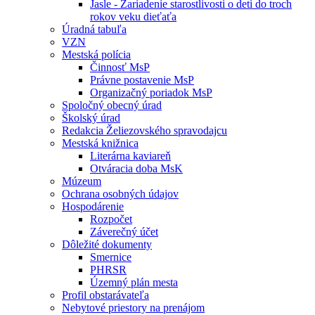
Jasle - Zariadenie starostlivosti o deti do troch
rokov veku dieťaťa
Úradná tabuľa
VZN
Mestská polícia
Činnosť MsP
Právne postavenie MsP
Organizačný poriadok MsP
Spoločný obecný úrad
Školský úrad
Redakcia Želiezovského spravodajcu
Mestská knižnica
Literárna kaviareň
Otváracia doba MsK
Múzeum
Ochrana osobných údajov
Hospodárenie
Rozpočet
Záverečný účet
Dôležité dokumenty
Smernice
PHRSR
Územný plán mesta
Profil obstarávateľa
Nebytové priestory na prenájom