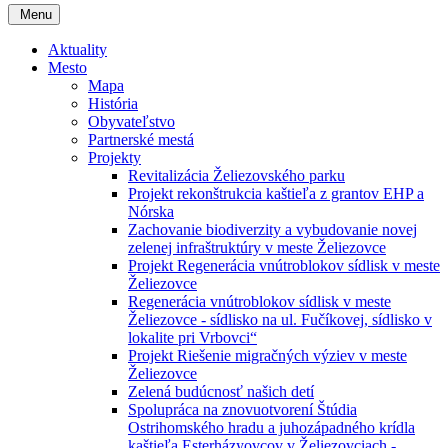
Menu
Aktuality
Mesto
Mapa
História
Obyvateľstvo
Partnerské mestá
Projekty
Revitalizácia Želiezovského parku
Projekt rekonštrukcia kaštieľa z grantov EHP a
Nórska
Zachovanie biodiverzity a vybudovanie novej
zelenej infraštruktúry v meste Želiezovce
Projekt Regenerácia vnútroblokov sídlisk v meste
Želiezovce
Regenerácia vnútroblokov sídlisk v meste
Želiezovce - sídlisko na ul. Fučíkovej, sídlisko v
lokalite pri Vrbovci“
Projekt Riešenie migračných výziev v meste
Želiezovce
Zelená budúcnosť našich detí
Spolupráca na znovuotvorení Štúdia
Ostrihomského hradu a juhozápadného krídla
kaštieľa Esterházyovcov v Želiezovciach -