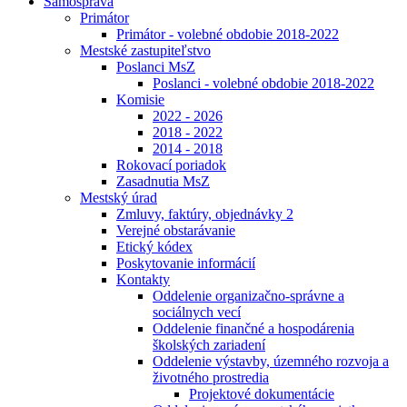
Samospráva
Primátor
Primátor - volebné obdobie 2018-2022
Mestské zastupiteľstvo
Poslanci MsZ
Poslanci - volebné obdobie 2018-2022
Komisie
2022 - 2026
2018 - 2022
2014 - 2018
Rokovací poriadok
Zasadnutia MsZ
Mestský úrad
Zmluvy, faktúry, objednávky 2
Verejné obstarávanie
Etický kódex
Poskytovanie informácií
Kontakty
Oddelenie organizačno-správne a
sociálnych vecí
Oddelenie finančné a hospodárenia
školských zariadení
Oddelenie výstavby, územného rozvoja a
životného prostredia
Projektové dokumentácie