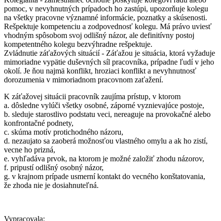
pomoc, v nevyhnutných prípadoch ho zastúpi, upozorňuje kolegu
na všetky pracovne významné informácie, poznatky a skúsenosti.
Rešpektuje kompetenciu a zodpovednosť kolegu. Má právo uviesť
vhodným spôsobom svoj odlišný názor, ale definitívny postoj
kompetentného kolegu bezvýhradne rešpektuje.
Zvládnutie záťažových situácií - Záťažou je situácia, ktorá vyžaduje
mimoriadne vypätie duševných síl pracovníka, prípadne ľudí v jeho
okolí. Je ňou najmä konflikt, hroziaci konflikt a nevyhnutnosť
dorozumenia v mimoriadnom pracovnom zaťažení.
K záťažovej situácii pracovník zaujíma prístup, v ktorom
a. dôsledne vylúči všetky osobné, záporné vyznievajúce postoje,
b. sleduje starostlivo podstatu veci, nereaguje na provokačné alebo
konfrontačné podnety,
c. skúma motív protichodného názoru,
d. nezaujato sa zaoberá možnosťou vlastného omylu a ak ho zistí,
vecne ho prizná,
e. vyhľadáva prvok, na ktorom je možné založiť zhodu názorov,
f. pripustí odlišný osobný názor,
g. v krajnom prípade usmerní kontakt do vecného konštatovania,
že zhoda nie je dosiahnuteľná.
Vypracovala: