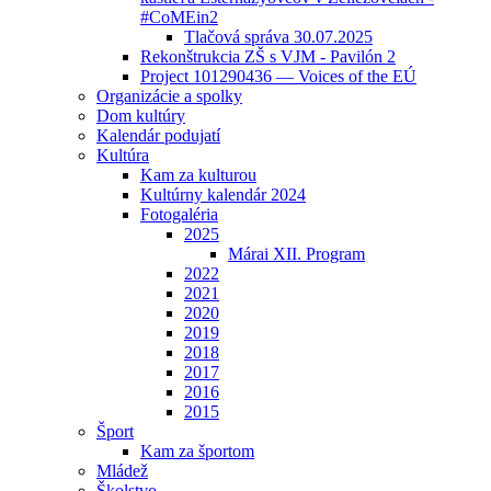
#CoMEin2
Tlačová správa 30.07.2025
Rekonštrukcia ZŠ s VJM - Pavilón 2
Project 101290436 — Voices of the EÚ
Organizácie a spolky
Dom kultúry
Kalendár podujatí
Kultúra
Kam za kulturou
Kultúrny kalendár 2024
Fotogaléria
2025
Márai XII. Program
2022
2021
2020
2019
2018
2017
2016
2015
Šport
Kam za športom
Mládež
Školstvo