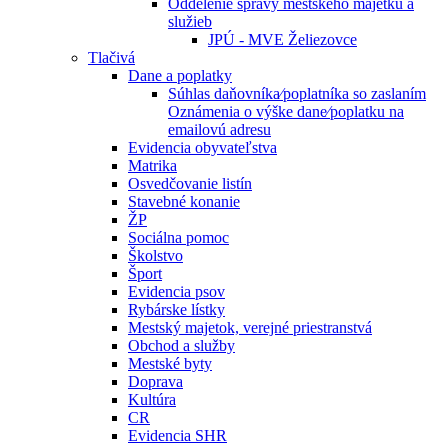
Oddelenie správy mestského majetku a
služieb
JPÚ - MVE Želiezovce
Tlačivá
Dane a poplatky
Súhlas daňovníka⁄poplatníka so zaslaním
Oznámenia o výške dane⁄poplatku na
emailovú adresu
Evidencia obyvateľstva
Matrika
Osvedčovanie listín
Stavebné konanie
ŽP
Sociálna pomoc
Školstvo
Šport
Evidencia psov
Rybárske lístky
Mestský majetok, verejné priestranstvá
Obchod a služby
Mestské byty
Doprava
Kultúra
CR
Evidencia SHR