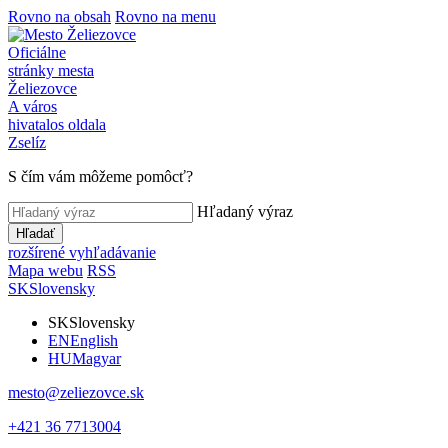
Rovno na obsah
Rovno na menu
Oficiálne
stránky mesta
Želiezovce
A város
hivatalos oldala
Zselíz
S čím vám môžeme pomôcť?
Hľadaný výraz
Hľadať
rozšírené vyhľadávanie
Mapa webu
RSS
SK
Slovensky
SK
Slovensky
EN
English
HU
Magyar
mesto@zeliezovce.sk
+421 36 7713004