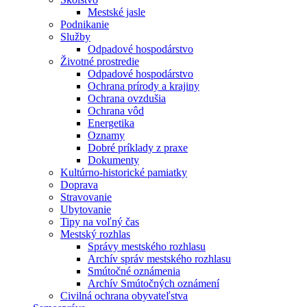
Mestské jasle
Podnikanie
Služby
Odpadové hospodárstvo
Životné prostredie
Odpadové hospodárstvo
Ochrana prírody a krajiny
Ochrana ovzdušia
Ochrana vôd
Energetika
Oznamy
Dobré príklady z praxe
Dokumenty
Kultúrno-historické pamiatky
Doprava
Stravovanie
Ubytovanie
Tipy na voľný čas
Mestský rozhlas
Správy mestského rozhlasu
Archív správ mestského rozhlasu
Smútočné oznámenia
Archív Smútočných oznámení
Civilná ochrana obyvateľstva