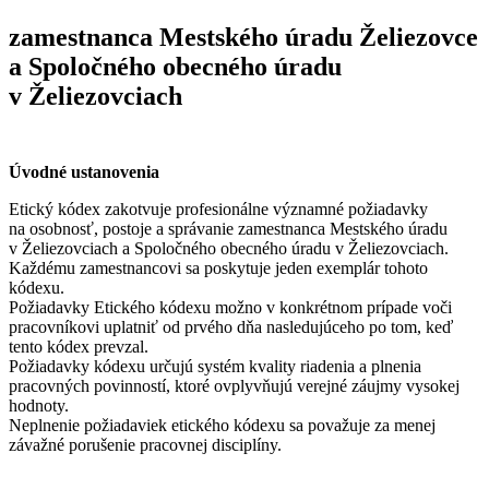
zamestnanca Mestského úradu Želiezovce
a Spoločného obecného úradu
v Želiezovciach
Úvodné ustanovenia
Etický kódex zakotvuje profesionálne významné požiadavky
na osobnosť, postoje a správanie zamestnanca Mestského úradu
v Želiezovciach a Spoločného obecného úradu v Želiezovciach.
Každému zamestnancovi sa poskytuje jeden exemplár tohoto
kódexu.
Požiadavky Etického kódexu možno v konkrétnom prípade voči
pracovníkovi uplatniť od prvého dňa nasledujúceho po tom, keď
tento kódex prevzal.
Požiadavky kódexu určujú systém kvality riadenia a plnenia
pracovných povinností, ktoré ovplyvňujú verejné záujmy vysokej
hodnoty.
Neplnenie požiadaviek etického kódexu sa považuje za menej
závažné porušenie pracovnej disciplíny.