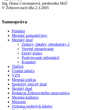
Ing. Diana Csicsmanová, prednostka MsÚ
V Želiezovciach dňa 2.3.2005
Samospráva
Primátor
Mestské zastupiteľstvo
Mestský úrad
Zmluvy, faktúry, objednávky 2
Verejné obstarávanie
Etický kódex
Poskytovanie informácií
Kontakty
Tlačivá
Úradná tabuľa
VZN
Mestská polícia
Spoločný obecný úrad
Školský úrad
Redakcia Želiezovského spravodajcu
Mestská knižnica
Múzeum
Ochrana osobných údajov