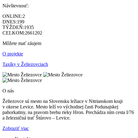
Návštevnosť:
ONLINE:
2
DNES:
199
TÝŽDEŇ:
1935
CELKOM:
2661202
Môžete mať záujem
O projekte
Taxíky v Želiezovciach
O nás
Želiezovce sú mesto na Slovensku ležiace v Nitrianskom kraji
v okrese Levice. Mesto leží vo východnej časti Podunajskej
pahorkatiny, na pravom brehu rieky Hron. Prechádza ním cesta I/76
a železničná trať Štúrovo – Levice.
Zobraziť viac