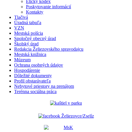
Etický kódex
Poskytovanie informácií
Kontakty
Tlačivá
Úradná tabuľa
VZN
Mestská polícia
Spoločný obecný úrad
Školský úrad
Redakcia Želiezovského spravodajcu
Mestská knižnica
Múzeum
Ochrana osobných údajov
Hospodárenie
Dôležité dokumenty
Profil obstarávateľa
Nebytové priestory na prenájom
Terénna sociálna práca