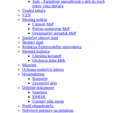
Jasle - Zariadenie starostlivosti o deti do troch
rokov veku dieťaťa
Úradná tabuľa
VZN
Mestská polícia
Činnosť MsP
Právne postavenie MsP
Organizačný poriadok MsP
Spoločný obecný úrad
Školský úrad
Redakcia Želiezovského spravodajcu
Mestská knižnica
Literárna kaviareň
Otváracia doba MsK
Múzeum
Ochrana osobných údajov
Hospodárenie
Rozpočet
Záverečný účet
Dôležité dokumenty
Smernice
PHRSR
Územný plán mesta
Profil obstarávateľa
Nebytové priestory na prenájom