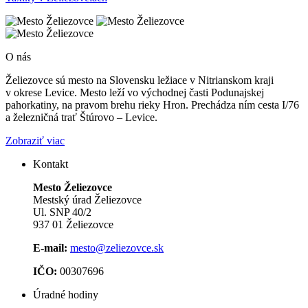
O nás
Želiezovce sú mesto na Slovensku ležiace v Nitrianskom kraji
v okrese Levice. Mesto leží vo východnej časti Podunajskej
pahorkatiny, na pravom brehu rieky Hron. Prechádza ním cesta I/76
a železničná trať Štúrovo – Levice.
Zobraziť viac
Kontakt
Mesto Želiezovce
Mestský úrad Želiezovce
Ul. SNP 40/2
937 01 Želiezovce
E-mail:
mesto@zeliezovce.sk
IČO:
00307696
Úradné hodiny