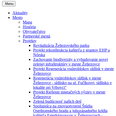
Menu
Aktuality
Mesto
Mapa
História
Obyvateľstvo
Partnerské mestá
Projekty
Revitalizácia Želiezovského parku
Projekt rekonštrukcia kaštieľa z grantov EHP a
Nórska
Zachovanie biodiverzity a vybudovanie novej
zelenej infraštruktúry v meste Želiezovce
Projekt Regenerácia vnútroblokov sídlisk v meste
Želiezovce
Regenerácia vnútroblokov sídlisk v meste
Želiezovce - sídlisko na ul. Fučíkovej, sídlisko v
lokalite pri Vrbovci“
Projekt Riešenie migračných výziev v meste
Želiezovce
Zelená budúcnosť našich detí
Spolupráca na znovuotvorení Štúdia
Ostrihomského hradu a juhozápadného krídla
kaštieľa Esterházyovcov v Želiezovciach -