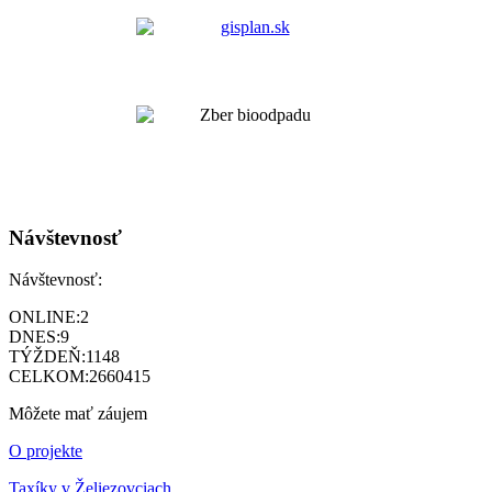
Návštevnosť
Návštevnosť:
ONLINE:
2
DNES:
9
TÝŽDEŇ:
1148
CELKOM:
2660415
Môžete mať záujem
O projekte
Taxíky v Želiezovciach