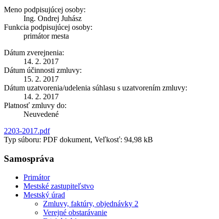
Meno podpisujúcej osoby:
Ing. Ondrej Juhász
Funkcia podpisujúcej osoby:
primátor mesta
Dátum zverejnenia:
14. 2. 2017
Dátum účinnosti zmluvy:
15. 2. 2017
Dátum uzatvorenia/udelenia súhlasu s uzatvorením zmluvy:
14. 2. 2017
Platnosť zmluvy do:
Neuvedené
2203-2017.pdf
Typ súboru: PDF dokument, Veľkosť: 94,98 kB
Samospráva
Primátor
Mestské zastupiteľstvo
Mestský úrad
Zmluvy, faktúry, objednávky 2
Verejné obstarávanie