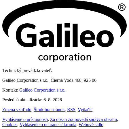
Technický prevádzkovateľ:
Galileo Corporation s.r.o., Čierna Voda 468, 925 06
Kontakt:
Galileo Corporation s.r.o.
Posledná aktualizácia: 6. 8. 2026
Zmena vzhľadu
,
Štruktúra stránok
,
RSS
,
Vytlačiť
Vyhlásenie o prístupnosti
,
Za obsah zodpovedá správca obsahu
,
Cookies
,
Vyhlásenie o ochrane súkromia
,
Webové sídlo