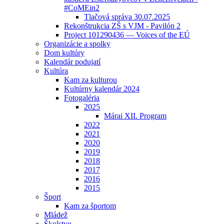
#CoMEin2
Tlačová správa 30.07.2025
Rekonštrukcia ZŠ s VJM - Pavilón 2
Project 101290436 — Voices of the EÚ
Organizácie a spolky
Dom kultúry
Kalendár podujatí
Kultúra
Kam za kulturou
Kultúrny kalendár 2024
Fotogaléria
2025
Márai XII. Program
2022
2021
2020
2019
2018
2017
2016
2015
Šport
Kam za športom
Mládež
Školstvo