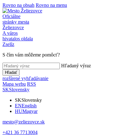
Rovno na obsah
Rovno na menu
Oficiálne
stránky mesta
Želiezovce
A város
hivatalos oldala
Zselíz
S čím vám môžeme pomôcť?
Hľadaný výraz
Hľadať
rozšírené vyhľadávanie
Mapa webu
RSS
SK
Slovensky
SK
Slovensky
EN
English
HU
Magyar
mesto@zeliezovce.sk
+421 36 7713004