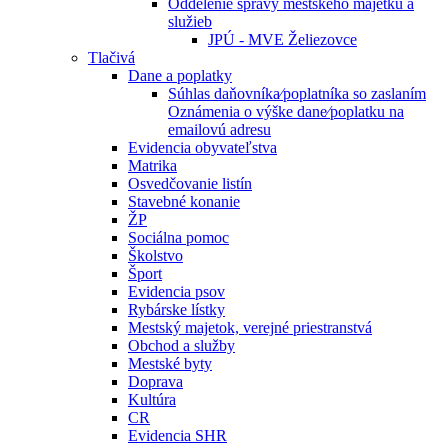
Oddelenie správy mestského majetku a
služieb
JPÚ - MVE Želiezovce
Tlačivá
Dane a poplatky
Súhlas daňovníka⁄poplatníka so zaslaním
Oznámenia o výške dane⁄poplatku na
emailovú adresu
Evidencia obyvateľstva
Matrika
Osvedčovanie listín
Stavebné konanie
ŽP
Sociálna pomoc
Školstvo
Šport
Evidencia psov
Rybárske lístky
Mestský majetok, verejné priestranstvá
Obchod a služby
Mestské byty
Doprava
Kultúra
CR
Evidencia SHR