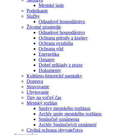
Mestské jasle
Podnikanie
Služby
Odpadové hospodárstvo
Životné prostredie
Odpadové hospodárstvo
Ochrana prírody a krajiny
Ochrana ovzdušia
Ochrana vôd
Energetika
Oznamy
Dobré príklady z praxe
Dokumenty
Kultúrno-historické pamiatky
Doprava
Stravovanie
Ubytovanie
Tipy na voľný čas
Mestský rozhlas
Správy mestského rozhlasu
Archív správ mestského rozhlasu
Smútočné oznámenia
Archív Smútočných oznámení
Civilná ochrana obyvateľstva