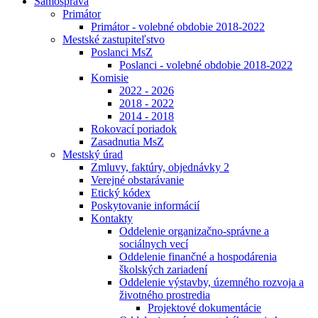
Samospráva
Primátor
Primátor - volebné obdobie 2018-2022
Mestské zastupiteľstvo
Poslanci MsZ
Poslanci - volebné obdobie 2018-2022
Komisie
2022 - 2026
2018 - 2022
2014 - 2018
Rokovací poriadok
Zasadnutia MsZ
Mestský úrad
Zmluvy, faktúry, objednávky 2
Verejné obstarávanie
Etický kódex
Poskytovanie informácií
Kontakty
Oddelenie organizačno-správne a
sociálnych vecí
Oddelenie finančné a hospodárenia
školských zariadení
Oddelenie výstavby, územného rozvoja a
životného prostredia
Projektové dokumentácie