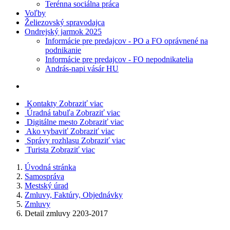
Terénna sociálna práca
Voľby
Želiezovský spravodajca
Ondrejský jarmok 2025
Informácie pre predajcov - PO a FO oprávnené na
podnikanie
Informácie pre predajcov - FO nepodnikatelia
András-napi vásár HU
Kontakty
Zobraziť viac
Úradná tabuľa
Zobraziť viac
Digitálne mesto
Zobraziť viac
Ako vybaviť
Zobraziť viac
Správy rozhlasu
Zobraziť viac
Turista
Zobraziť viac
Úvodná stránka
Samospráva
Mestský úrad
Zmluvy, Faktúry, Objednávky
Zmluvy
Detail zmluvy 2203-2017