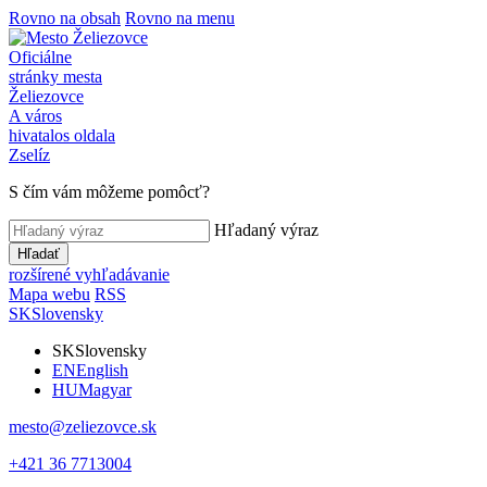
Rovno na obsah
Rovno na menu
Oficiálne
stránky mesta
Želiezovce
A város
hivatalos oldala
Zselíz
S čím vám môžeme pomôcť?
Hľadaný výraz
Hľadať
rozšírené vyhľadávanie
Mapa webu
RSS
SK
Slovensky
SK
Slovensky
EN
English
HU
Magyar
mesto@zeliezovce.sk
+421 36 7713004