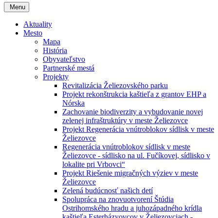
Menu
Aktuality
Mesto
Mapa
História
Obyvateľstvo
Partnerské mestá
Projekty
Revitalizácia Želiezovského parku
Projekt rekonštrukcia kaštieľa z grantov EHP a
Nórska
Zachovanie biodiverzity a vybudovanie novej
zelenej infraštruktúry v meste Želiezovce
Projekt Regenerácia vnútroblokov sídlisk v meste
Želiezovce
Regenerácia vnútroblokov sídlisk v meste
Želiezovce - sídlisko na ul. Fučíkovej, sídlisko v
lokalite pri Vrbovci“
Projekt Riešenie migračných výziev v meste
Želiezovce
Zelená budúcnosť našich detí
Spolupráca na znovuotvorení Štúdia
Ostrihomského hradu a juhozápadného krídla
kaštieľa Esterházyovcov v Želiezovciach -