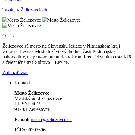
Taxíky v Želiezovciach
O nás
Želiezovce sú mesto na Slovensku ležiace v Nitrianskom kraji
v okrese Levice. Mesto leží vo východnej časti Podunajskej
pahorkatiny, na pravom brehu rieky Hron. Prechádza ním cesta I/76
a železničná trať Štúrovo – Levice.
Zobraziť viac
Kontakt
Mesto Želiezovce
Mestský úrad Želiezovce
Ul. SNP 40/2
937 01 Želiezovce
E-mail:
mesto@zeliezovce.sk
IČO:
00307696