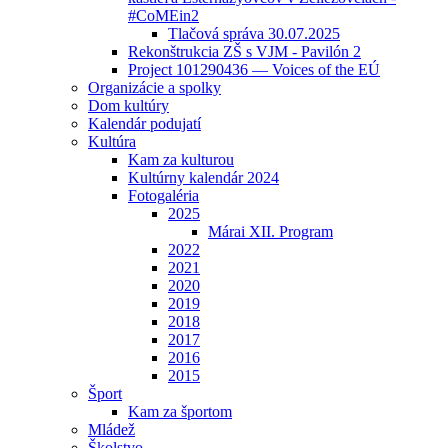
#CoMEin2
Tlačová správa 30.07.2025
Rekonštrukcia ZŠ s VJM - Pavilón 2
Project 101290436 — Voices of the EÚ
Organizácie a spolky
Dom kultúry
Kalendár podujatí
Kultúra
Kam za kulturou
Kultúrny kalendár 2024
Fotogaléria
2025
Márai XII. Program
2022
2021
2020
2019
2018
2017
2016
2015
Šport
Kam za športom
Mládež
Školstvo