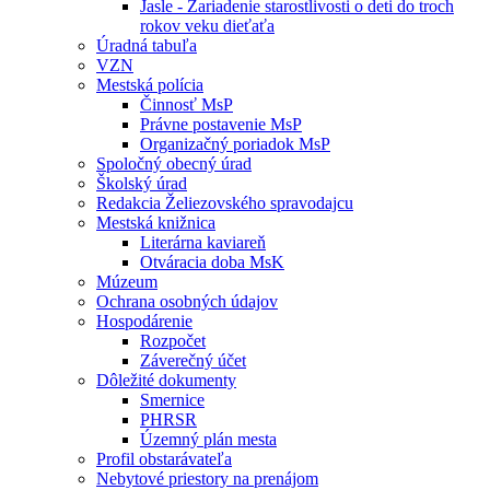
Jasle - Zariadenie starostlivosti o deti do troch
rokov veku dieťaťa
Úradná tabuľa
VZN
Mestská polícia
Činnosť MsP
Právne postavenie MsP
Organizačný poriadok MsP
Spoločný obecný úrad
Školský úrad
Redakcia Želiezovského spravodajcu
Mestská knižnica
Literárna kaviareň
Otváracia doba MsK
Múzeum
Ochrana osobných údajov
Hospodárenie
Rozpočet
Záverečný účet
Dôležité dokumenty
Smernice
PHRSR
Územný plán mesta
Profil obstarávateľa
Nebytové priestory na prenájom