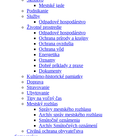
Mestské jasle
Podnikanie
Služby
Odpadové hospodárstvo
Životné prostredie
Odpadové hospodárstvo
Ochrana prírody a krajiny
Ochrana ovzdušia
Ochrana vôd
Energetika
Oznamy
Dobré príklady z praxe
Dokumenty
Kultúrno-historické pamiatky
Doprava
Stravovanie
Ubytovanie
Tipy na voľný čas
Mestský rozhlas
Správy mestského rozhlasu
Archív správ mestského rozhlasu
Smútočné oznámenia
Archív Smútočných oznámení
Civilná ochrana obyvateľstva