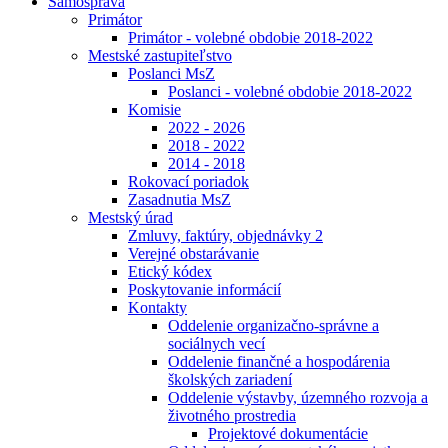
Samospráva
Primátor
Primátor - volebné obdobie 2018-2022
Mestské zastupiteľstvo
Poslanci MsZ
Poslanci - volebné obdobie 2018-2022
Komisie
2022 - 2026
2018 - 2022
2014 - 2018
Rokovací poriadok
Zasadnutia MsZ
Mestský úrad
Zmluvy, faktúry, objednávky 2
Verejné obstarávanie
Etický kódex
Poskytovanie informácií
Kontakty
Oddelenie organizačno-správne a
sociálnych vecí
Oddelenie finančné a hospodárenia
školských zariadení
Oddelenie výstavby, územného rozvoja a
životného prostredia
Projektové dokumentácie