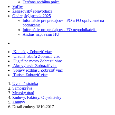
Terénna sociálna práca
Voľby
Želiezovský spravodajca
Ondrejský jarmok 2025
Informácie pre predajcov - PO a FO oprávnené na
podnikanie
Informácie pre predajcov - FO nepodnikatelia
András-napi vásár HU
Kontakty
Zobraziť viac
Úradná tabuľa
Zobraziť viac
Digitálne mesto
Zobraziť viac
Ako vybaviť
Zobraziť viac
Správy rozhlasu
Zobraziť viac
Turista
Zobraziť viac
Úvodná stránka
Samospráva
Mestský úrad
Zmluvy, Faktúry, Objednávky
Zmluvy
Detail zmluvy 1810-2017