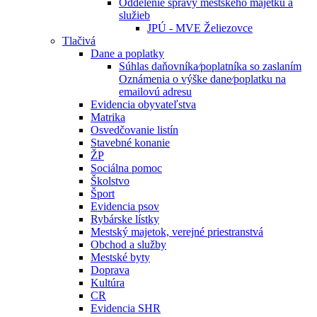
Oddelenie správy mestského majetku a
služieb
JPÚ - MVE Želiezovce
Tlačivá
Dane a poplatky
Súhlas daňovníka⁄poplatníka so zaslaním
Oznámenia o výške dane⁄poplatku na
emailovú adresu
Evidencia obyvateľstva
Matrika
Osvedčovanie listín
Stavebné konanie
ŽP
Sociálna pomoc
Školstvo
Šport
Evidencia psov
Rybárske lístky
Mestský majetok, verejné priestranstvá
Obchod a služby
Mestské byty
Doprava
Kultúra
CR
Evidencia SHR