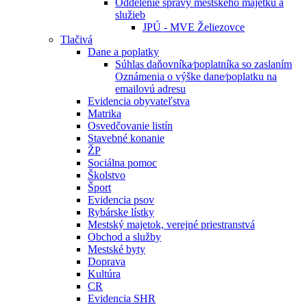
Oddelenie správy mestského majetku a
služieb
JPÚ - MVE Želiezovce
Tlačivá
Dane a poplatky
Súhlas daňovníka⁄poplatníka so zaslaním
Oznámenia o výške dane⁄poplatku na
emailovú adresu
Evidencia obyvateľstva
Matrika
Osvedčovanie listín
Stavebné konanie
ŽP
Sociálna pomoc
Školstvo
Šport
Evidencia psov
Rybárske lístky
Mestský majetok, verejné priestranstvá
Obchod a služby
Mestské byty
Doprava
Kultúra
CR
Evidencia SHR