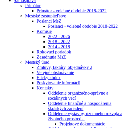
Samospráva
Primátor
Primátor - volebné obdobie 2018-2022
Mestské zastupiteľstvo
Poslanci MsZ
Poslanci - volebné obdobie 2018-2022
Komisie
2022 - 2026
2018 - 2022
2014 - 2018
Rokovací poriadok
Zasadnutia MsZ
Mestský úrad
Zmluvy, faktúry, objednávky 2
Verejné obstarávanie
Etický kódex
Poskytovanie informácií
Kontakty
Oddelenie organizačno-správne a
sociálnych vecí
Oddelenie finančné a hospodárenia
školských zariadení
Oddelenie výstavby, územného rozvoja a
životného prostredia
Projektové dokumentácie