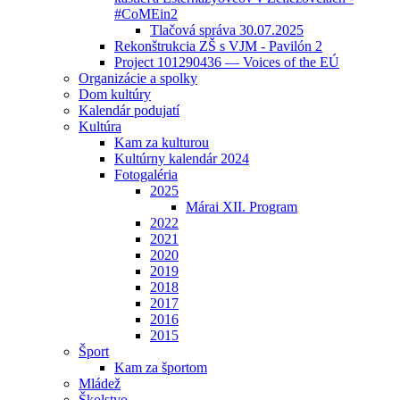
#CoMEin2
Tlačová správa 30.07.2025
Rekonštrukcia ZŠ s VJM - Pavilón 2
Project 101290436 — Voices of the EÚ
Organizácie a spolky
Dom kultúry
Kalendár podujatí
Kultúra
Kam za kulturou
Kultúrny kalendár 2024
Fotogaléria
2025
Márai XII. Program
2022
2021
2020
2019
2018
2017
2016
2015
Šport
Kam za športom
Mládež
Školstvo