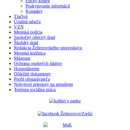
Etický kódex
Poskytovanie informácií
Kontakty
Tlačivá
Úradná tabuľa
VZN
Mestská polícia
Spoločný obecný úrad
Školský úrad
Redakcia Želiezovského spravodajcu
Mestská knižnica
Múzeum
Ochrana osobných údajov
Hospodárenie
Dôležité dokumenty
Profil obstarávateľa
Nebytové priestory na prenájom
Terénna sociálna práca