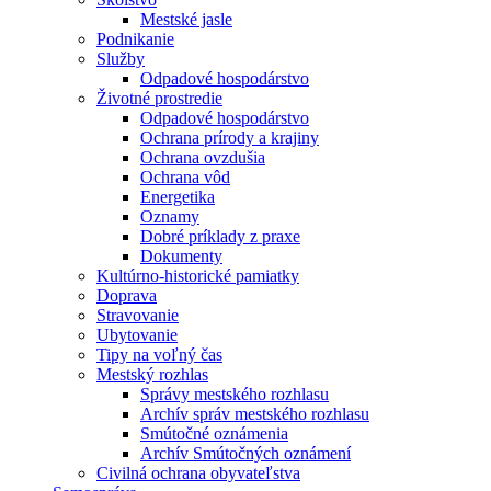
Mestské jasle
Podnikanie
Služby
Odpadové hospodárstvo
Životné prostredie
Odpadové hospodárstvo
Ochrana prírody a krajiny
Ochrana ovzdušia
Ochrana vôd
Energetika
Oznamy
Dobré príklady z praxe
Dokumenty
Kultúrno-historické pamiatky
Doprava
Stravovanie
Ubytovanie
Tipy na voľný čas
Mestský rozhlas
Správy mestského rozhlasu
Archív správ mestského rozhlasu
Smútočné oznámenia
Archív Smútočných oznámení
Civilná ochrana obyvateľstva