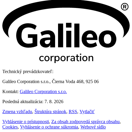
Technický prevádzkovateľ:
Galileo Corporation s.r.o., Čierna Voda 468, 925 06
Kontakt:
Galileo Corporation s.r.o.
Posledná aktualizácia: 7. 8. 2026
Zmena vzhľadu
,
Štruktúra stránok
,
RSS
,
Vytlačiť
Vyhlásenie o prístupnosti
,
Za obsah zodpovedá správca obsahu
,
Cookies
,
Vyhlásenie o ochrane súkromia
,
Webové sídlo