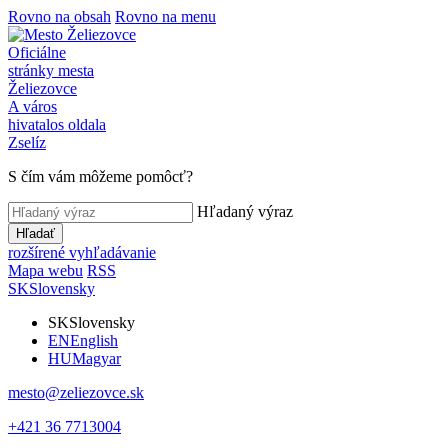
Rovno na obsah
Rovno na menu
Oficiálne
stránky mesta
Želiezovce
A város
hivatalos oldala
Zselíz
S čím vám môžeme pomôcť?
Hľadaný výraz
Hľadať
rozšírené vyhľadávanie
Mapa webu
RSS
SK
Slovensky
SK
Slovensky
EN
English
HU
Magyar
mesto@zeliezovce.sk
+421 36 7713004