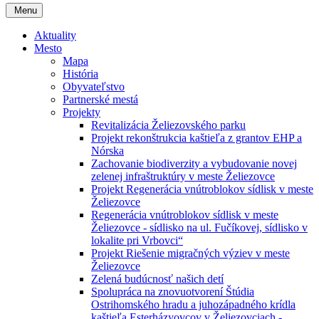
Menu
Aktuality
Mesto
Mapa
História
Obyvateľstvo
Partnerské mestá
Projekty
Revitalizácia Želiezovského parku
Projekt rekonštrukcia kaštieľa z grantov EHP a
Nórska
Zachovanie biodiverzity a vybudovanie novej
zelenej infraštruktúry v meste Želiezovce
Projekt Regenerácia vnútroblokov sídlisk v meste
Želiezovce
Regenerácia vnútroblokov sídlisk v meste
Želiezovce - sídlisko na ul. Fučíkovej, sídlisko v
lokalite pri Vrbovci“
Projekt Riešenie migračných výziev v meste
Želiezovce
Zelená budúcnosť našich detí
Spolupráca na znovuotvorení Štúdia
Ostrihomského hradu a juhozápadného krídla
kaštieľa Esterházyovcov v Želiezovciach -