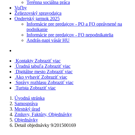
Terénna sociálna práca
Voľby
Želiezovský spravodajca
Ondrejský jarmok 2025
Informácie pre predajcov - PO a FO oprávnené na
podnikanie
Informácie pre predajcov - FO nepodnikatelia
András-napi vásár HU
Kontakty
Zobraziť viac
Úradná tabuľa
Zobraziť viac
Digitálne mesto
Zobraziť viac
Ako vybaviť
Zobraziť viac
Správy rozhlasu
Zobraziť viac
Turista
Zobraziť viac
Úvodná stránka
Samospráva
Mestský úrad
Zmluvy, Faktúry, Objednávky
Objednávky
Detail objednávky 9/201500169