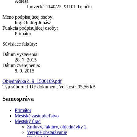
Adresa:
Inovecká 1140/22, 91101 Trenčín
Meno podpisujúcej osoby:
Ing. Ondrej Juhász
Funkcia podpisujúcej osoby:
Primátor
Súvisiace faktúry:
Dátum vystavenia:
28. 7. 2015
Dátum zverejnenia:
8. 9. 2015
Objednávka č. 9_1500169.pdf
Typ súboru: PDF dokument, Veľkosť: 95,56 kB
Samospráva
Primátor
Mestské zastupiteľstvo
Mestský úrad
Zmluvy, faktúry, objednávky 2
Verejné obstarávanie