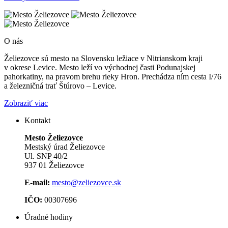
O nás
Želiezovce sú mesto na Slovensku ležiace v Nitrianskom kraji
v okrese Levice. Mesto leží vo východnej časti Podunajskej
pahorkatiny, na pravom brehu rieky Hron. Prechádza ním cesta I/76
a železničná trať Štúrovo – Levice.
Zobraziť viac
Kontakt
Mesto Želiezovce
Mestský úrad Želiezovce
Ul. SNP 40/2
937 01 Želiezovce
E-mail:
mesto@zeliezovce.sk
IČO:
00307696
Úradné hodiny