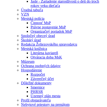
Jasle - Zariadenie starostlivosti o deti do troch
rokov veku dieťaťa
Úradná tabuľa
VZN
Mestská polícia
Činnosť MsP
Právne postavenie MsP
Organizačný poriadok MsP
Spoločný obecný úrad
Školský úrad
Redakcia Želiezovského spravodajcu
Mestská knižnica
Literárna kaviareň
Otváracia doba MsK
Múzeum
Ochrana osobných údajov
Hospodárenie
Rozpočet
Záverečný účet
Dôležité dokumenty
Smernice
PHRSR
Územný plán mesta
Profil obstarávateľa
Nebytové priestory na prenájom