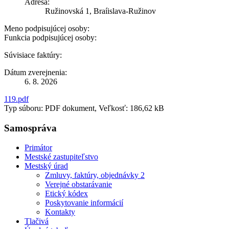
Adresa:
Ružinovská 1, Braíislava-Ružinov
Meno podpisujúcej osoby:
Funkcia podpisujúcej osoby:
Súvisiace faktúry:
Dátum zverejnenia:
6. 8. 2026
119.pdf
Typ súboru: PDF dokument, Veľkosť: 186,62 kB
Samospráva
Primátor
Mestské zastupiteľstvo
Mestský úrad
Zmluvy, faktúry, objednávky 2
Verejné obstarávanie
Etický kódex
Poskytovanie informácií
Kontakty
Tlačivá