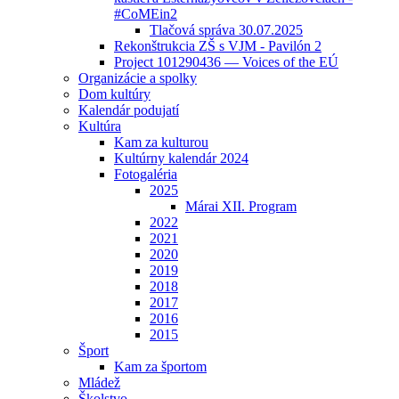
#CoMEin2
Tlačová správa 30.07.2025
Rekonštrukcia ZŠ s VJM - Pavilón 2
Project 101290436 — Voices of the EÚ
Organizácie a spolky
Dom kultúry
Kalendár podujatí
Kultúra
Kam za kulturou
Kultúrny kalendár 2024
Fotogaléria
2025
Márai XII. Program
2022
2021
2020
2019
2018
2017
2016
2015
Šport
Kam za športom
Mládež
Školstvo