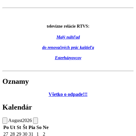
televízne relácie RTVS:
Malý náhľad
do renovačných prác kaštieľa
Esterházyovcov
Oznamy
Všetko o odpade!!!
Kalendár
August
2026
Po
Ut
St
Št
Pia
So
Ne
27
28
29
30
31
1
2