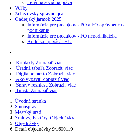
Terénna sociálna práca
Voľby
Želiezovský spravodajca
Ondrejský jarmok 2025
Informácie pre predajcov - PO a FO oprávnené na
podnikanie
Informácie pre predajcov - FO nepodnikatelia
András-napi vásár HU
Kontakty
Zobraziť viac
Úradná tabuľa
Zobraziť viac
Digitálne mesto
Zobraziť viac
Ako vybaviť
Zobraziť viac
Správy rozhlasu
Zobraziť viac
Turista
Zobraziť viac
Úvodná stránka
Samospráva
Mestský úrad
Zmluvy, Faktúry, Objednávky
Objednávky
Detail objednávky 9/1600119