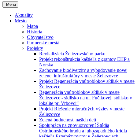
Menu
Aktuality
Mesto
Mapa
História
Obyvateľstvo
Partnerské mestá
Projekty
Revitalizácia Želiezovského parku
Projekt rekonštrukcia kaštieľa z grantov EHP a
Nórska
Zachovanie biodiverzity a vybudovanie novej
zelenej infraštruktúry v meste Želiezovce
Projekt Regenerácia vnútroblokov sídlisk v meste
Želiezovce
Regenerácia vnútroblokov sídlisk v meste
Želiezovce - sídlisko na ul. Fučíkovej, sídlisko v
lokalite pri Vrbovci“
Projekt Riešenie migračných výziev v meste
Želiezovce
Zelená budúcnosť našich detí
Spolupráca na znovuotvorení Štúdia
Ostrihomského hradu a juhozápadného krídla
kaštieľa Esterházyovcov v Želiezovciach -