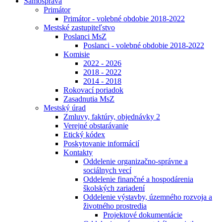
Samospráva
Primátor
Primátor - volebné obdobie 2018-2022
Mestské zastupiteľstvo
Poslanci MsZ
Poslanci - volebné obdobie 2018-2022
Komisie
2022 - 2026
2018 - 2022
2014 - 2018
Rokovací poriadok
Zasadnutia MsZ
Mestský úrad
Zmluvy, faktúry, objednávky 2
Verejné obstarávanie
Etický kódex
Poskytovanie informácií
Kontakty
Oddelenie organizačno-správne a
sociálnych vecí
Oddelenie finančné a hospodárenia
školských zariadení
Oddelenie výstavby, územného rozvoja a
životného prostredia
Projektové dokumentácie