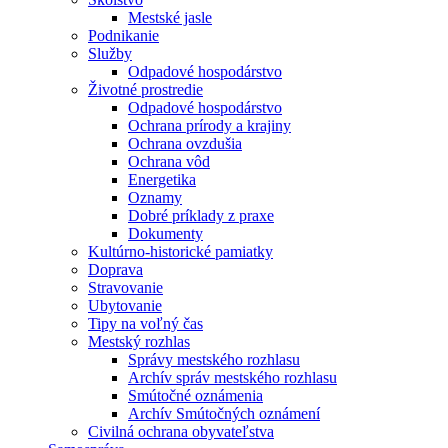
Mestské jasle
Podnikanie
Služby
Odpadové hospodárstvo
Životné prostredie
Odpadové hospodárstvo
Ochrana prírody a krajiny
Ochrana ovzdušia
Ochrana vôd
Energetika
Oznamy
Dobré príklady z praxe
Dokumenty
Kultúrno-historické pamiatky
Doprava
Stravovanie
Ubytovanie
Tipy na voľný čas
Mestský rozhlas
Správy mestského rozhlasu
Archív správ mestského rozhlasu
Smútočné oznámenia
Archív Smútočných oznámení
Civilná ochrana obyvateľstva