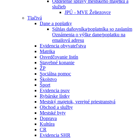
Oddelenie správy mestského majetku a
služieb
JPÚ - MVE Želiezovce
Tlačivá
Dane a poplatky
Súhlas daňovníka⁄poplatníka so zaslaním
Oznámenia o výške dane⁄poplatku na
emailovú adresu
Evidencia obyvateľstva
Matrika
Osvedčovanie listín
Stavebné konanie
ŽP
Sociálna pomoc
Školstvo
Šport
Evidencia psov
Rybárske lístky
Mestský majetok, verejné priestranstvá
Obchod a služby
Mestské byty
Doprava
Kultúra
CR
Evidencia SHR