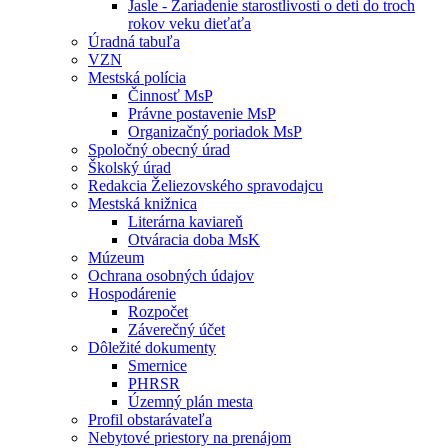
Jasle - Zariadenie starostlivosti o deti do troch
rokov veku dieťaťa
Úradná tabuľa
VZN
Mestská polícia
Činnosť MsP
Právne postavenie MsP
Organizačný poriadok MsP
Spoločný obecný úrad
Školský úrad
Redakcia Želiezovského spravodajcu
Mestská knižnica
Literárna kaviareň
Otváracia doba MsK
Múzeum
Ochrana osobných údajov
Hospodárenie
Rozpočet
Záverečný účet
Dôležité dokumenty
Smernice
PHRSR
Územný plán mesta
Profil obstarávateľa
Nebytové priestory na prenájom