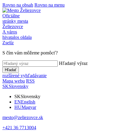
Rovno na obsah
Rovno na menu
Oficiálne
stránky mesta
Želiezovce
A város
hivatalos oldala
Zselíz
S čím vám môžeme pomôcť?
Hľadaný výraz
Hľadať
rozšírené vyhľadávanie
Mapa webu
RSS
SK
Slovensky
SK
Slovensky
EN
English
HU
Magyar
mesto@zeliezovce.sk
+421 36 7713004