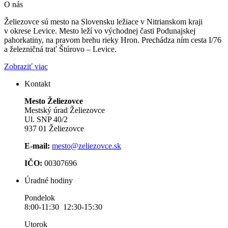
O nás
Želiezovce sú mesto na Slovensku ležiace v Nitrianskom kraji
v okrese Levice. Mesto leží vo východnej časti Podunajskej
pahorkatiny, na pravom brehu rieky Hron. Prechádza ním cesta I/76
a železničná trať Štúrovo – Levice.
Zobraziť viac
Kontakt
Mesto Želiezovce
Mestský úrad Želiezovce
Ul. SNP 40/2
937 01 Želiezovce
E-mail:
mesto@zeliezovce.sk
IČO:
00307696
Úradné hodiny
Pondelok
8:00-11:30 12:30-15:30
Utorok