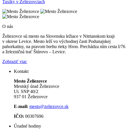
Taxíky v Želiezovciach
O nás
Želiezovce sú mesto na Slovensku ležiace v Nitrianskom kraji
v okrese Levice. Mesto leží vo východnej časti Podunajskej
pahorkatiny, na pravom brehu rieky Hron. Prechádza ním cesta I/76
a železničná trať Štúrovo – Levice.
Zobraziť viac
Kontakt
Mesto Želiezovce
Mestský úrad Želiezovce
Ul. SNP 40/2
937 01 Želiezovce
E-mail:
mesto@zeliezovce.sk
IČO:
00307696
Úradné hodiny