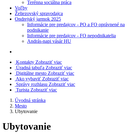
Terénna sociálna práca
Voľby
Želiezovský spravodajca
Ondrejský jarmok 2025
Informácie pre predajcov - PO a FO oprávnené na
podnikanie
Informácie pre predajcov - FO nepodnikatelia
András-napi vásár HU
Kontakty
Zobraziť viac
Úradná tabuľa
Zobraziť viac
Digitálne mesto
Zobraziť viac
Ako vybaviť
Zobraziť viac
Správy rozhlasu
Zobraziť viac
Turista
Zobraziť viac
Úvodná stránka
Mesto
Ubytovanie
Ubytovanie