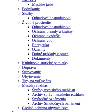
Mestské jasle
Podnikanie
Služby
Odpadové hospodárstvo
Životné prostredie
Odpadové hospodárstvo
Ochrana prírody a krajiny
Ochrana ovzdušia
Ochrana vôd
Energetika
Oznamy
Dobré príklady z praxe
Dokumenty
Kultúrno-historické pamiatky
Doprava
Stravovanie
Ubytovanie
Tipy na voľný čas
Mestský rozhlas
Správy mestského rozhlasu
Archív správ mestského rozhlasu
Smútočné oznámenia
Archív Smútočných oznámení
Civilná ochrana obyvateľstva