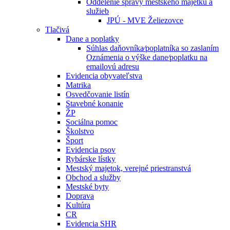
Oddelenie správy mestského majetku a
služieb
JPÚ - MVE Želiezovce
Tlačivá
Dane a poplatky
Súhlas daňovníka⁄poplatníka so zaslaním
Oznámenia o výške dane⁄poplatku na
emailovú adresu
Evidencia obyvateľstva
Matrika
Osvedčovanie listín
Stavebné konanie
ŽP
Sociálna pomoc
Školstvo
Šport
Evidencia psov
Rybárske lístky
Mestský majetok, verejné priestranstvá
Obchod a služby
Mestské byty
Doprava
Kultúra
CR
Evidencia SHR