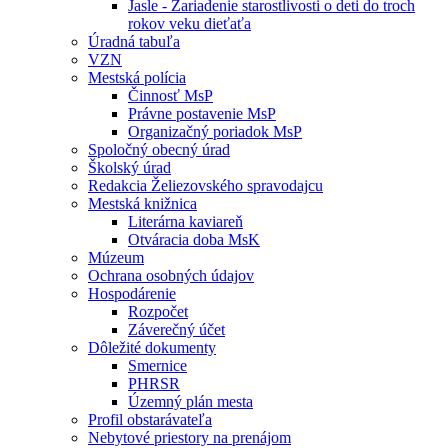
Jasle - Zariadenie starostlivosti o deti do troch
rokov veku dieťaťa
Úradná tabuľa
VZN
Mestská polícia
Činnosť MsP
Právne postavenie MsP
Organizačný poriadok MsP
Spoločný obecný úrad
Školský úrad
Redakcia Želiezovského spravodajcu
Mestská knižnica
Literárna kaviareň
Otváracia doba MsK
Múzeum
Ochrana osobných údajov
Hospodárenie
Rozpočet
Záverečný účet
Dôležité dokumenty
Smernice
PHRSR
Územný plán mesta
Profil obstarávateľa
Nebytové priestory na prenájom