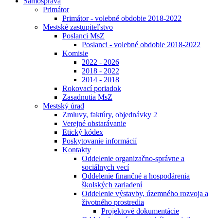
Samospráva
Primátor
Primátor - volebné obdobie 2018-2022
Mestské zastupiteľstvo
Poslanci MsZ
Poslanci - volebné obdobie 2018-2022
Komisie
2022 - 2026
2018 - 2022
2014 - 2018
Rokovací poriadok
Zasadnutia MsZ
Mestský úrad
Zmluvy, faktúry, objednávky 2
Verejné obstarávanie
Etický kódex
Poskytovanie informácií
Kontakty
Oddelenie organizačno-správne a
sociálnych vecí
Oddelenie finančné a hospodárenia
školských zariadení
Oddelenie výstavby, územného rozvoja a
životného prostredia
Projektové dokumentácie