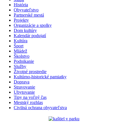
História
Obyvateľstvo
Partnerské mestá
Projekty
Organizácie a spolky
Dom kultúry
Kalendár podujatí
Kultúra
Šport
Mládež
Školstvo
Podnikanie
Služby
Životné prostredie
Kultúrno-historické pamiatky
Doprava
Stravovanie
Ubytovanie
Tipy na voľný čas
Mestský rozhlas
Civilná ochrana obyvateľstva