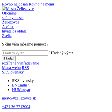
Rovno na obsah
Rovno na menu
Oficiálne
stránky mesta
Želiezovce
A város
hivatalos oldala
Zselíz
S čím vám môžeme pomôcť?
Hľadaný výraz
Hľadať
rozšírené vyhľadávanie
Mapa webu
RSS
SK
Slovensky
SK
Slovensky
EN
English
HU
Magyar
mesto@zeliezovce.sk
+421 36 7713004