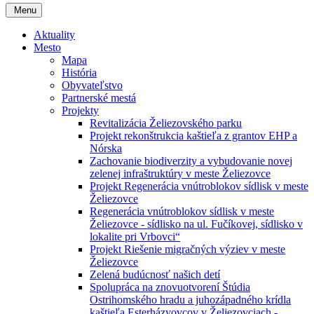
Menu
Aktuality
Mesto
Mapa
História
Obyvateľstvo
Partnerské mestá
Projekty
Revitalizácia Želiezovského parku
Projekt rekonštrukcia kaštieľa z grantov EHP a
Nórska
Zachovanie biodiverzity a vybudovanie novej
zelenej infraštruktúry v meste Želiezovce
Projekt Regenerácia vnútroblokov sídlisk v meste
Želiezovce
Regenerácia vnútroblokov sídlisk v meste
Želiezovce - sídlisko na ul. Fučíkovej, sídlisko v
lokalite pri Vrbovci“
Projekt Riešenie migračných výziev v meste
Želiezovce
Zelená budúcnosť našich detí
Spolupráca na znovuotvorení Štúdia
Ostrihomského hradu a juhozápadného krídla
kaštieľa Esterházyovcov v Želiezovciach -