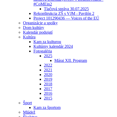
#CoMEin2
Tlačová správa 30.07.2025
Rekonštrukcia ZŠ s VJM - Pavilón 2
Project 101290436 — Voices of the EÚ
Organizácie a spolky
Dom kultúry
Kalendár podujatí
Kultúra
Kam za kulturou
Kultúrny kalendár 2024
Fotogaléria
2025
Márai XII. Program
2022
2021
2020
2019
2018
2017
2016
2015
Šport
Kam za športom
Mládež
Školstvo