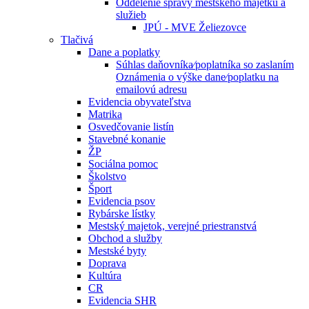
Oddelenie správy mestského majetku a
služieb
JPÚ - MVE Želiezovce
Tlačivá
Dane a poplatky
Súhlas daňovníka⁄poplatníka so zaslaním
Oznámenia o výške dane⁄poplatku na
emailovú adresu
Evidencia obyvateľstva
Matrika
Osvedčovanie listín
Stavebné konanie
ŽP
Sociálna pomoc
Školstvo
Šport
Evidencia psov
Rybárske lístky
Mestský majetok, verejné priestranstvá
Obchod a služby
Mestské byty
Doprava
Kultúra
CR
Evidencia SHR