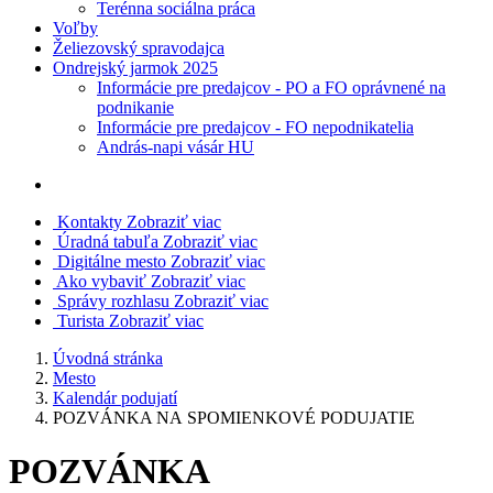
Terénna sociálna práca
Voľby
Želiezovský spravodajca
Ondrejský jarmok 2025
Informácie pre predajcov - PO a FO oprávnené na
podnikanie
Informácie pre predajcov - FO nepodnikatelia
András-napi vásár HU
Kontakty
Zobraziť viac
Úradná tabuľa
Zobraziť viac
Digitálne mesto
Zobraziť viac
Ako vybaviť
Zobraziť viac
Správy rozhlasu
Zobraziť viac
Turista
Zobraziť viac
Úvodná stránka
Mesto
Kalendár podujatí
POZVÁNKA NA SPOMIENKOVÉ PODUJATIE
POZVÁNKA