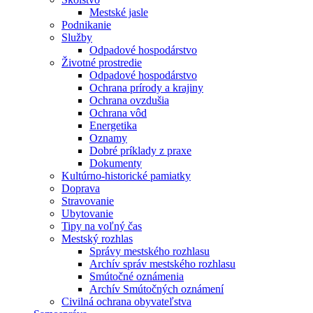
Mestské jasle
Podnikanie
Služby
Odpadové hospodárstvo
Životné prostredie
Odpadové hospodárstvo
Ochrana prírody a krajiny
Ochrana ovzdušia
Ochrana vôd
Energetika
Oznamy
Dobré príklady z praxe
Dokumenty
Kultúrno-historické pamiatky
Doprava
Stravovanie
Ubytovanie
Tipy na voľný čas
Mestský rozhlas
Správy mestského rozhlasu
Archív správ mestského rozhlasu
Smútočné oznámenia
Archív Smútočných oznámení
Civilná ochrana obyvateľstva