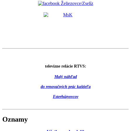
televízne relácie RTVS:
Malý náhľad
do renovačných prác kaštieľa
Esterházyovcov
Oznamy