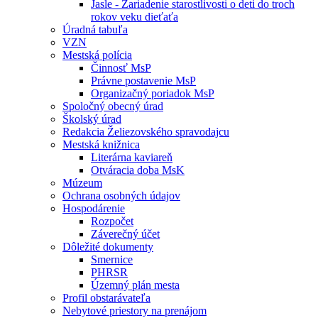
Jasle - Zariadenie starostlivosti o deti do troch
rokov veku dieťaťa
Úradná tabuľa
VZN
Mestská polícia
Činnosť MsP
Právne postavenie MsP
Organizačný poriadok MsP
Spoločný obecný úrad
Školský úrad
Redakcia Želiezovského spravodajcu
Mestská knižnica
Literárna kaviareň
Otváracia doba MsK
Múzeum
Ochrana osobných údajov
Hospodárenie
Rozpočet
Záverečný účet
Dôležité dokumenty
Smernice
PHRSR
Územný plán mesta
Profil obstarávateľa
Nebytové priestory na prenájom