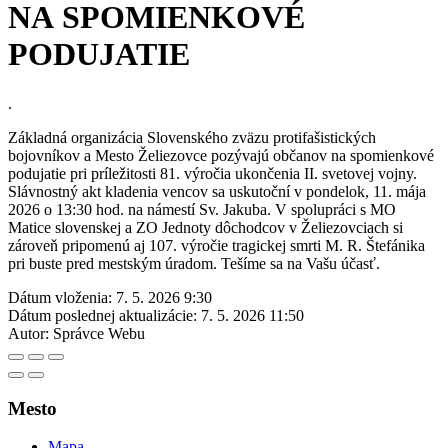
NA SPOMIENKOVÉ
PODUJATIE
.
Základná organizácia Slovenského zväzu protifašistických
bojovníkov a Mesto Želiezovce pozývajú občanov na spomienkové
podujatie pri príležitosti 81. výročia ukončenia II. svetovej vojny.
Slávnostný akt kladenia vencov sa uskutoční v pondelok, 11. mája
2026 o 13:30 hod. na námestí Sv. Jakuba. V spolupráci s MO
Matice slovenskej a ZO Jednoty dôchodcov v Želiezovciach si
zároveň pripomenú aj 107. výročie tragickej smrti M. R. Štefánika
pri buste pred mestským úradom. Tešíme sa na Vašu účasť.
Dátum vloženia:
7. 5. 2026 9:30
Dátum poslednej aktualizácie:
7. 5. 2026 11:50
Autor:
Správce Webu
Mesto
Mapa