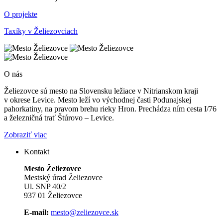
O projekte
Taxíky v Želiezovciach
O nás
Želiezovce sú mesto na Slovensku ležiace v Nitrianskom kraji
v okrese Levice. Mesto leží vo východnej časti Podunajskej
pahorkatiny, na pravom brehu rieky Hron. Prechádza ním cesta I/76
a železničná trať Štúrovo – Levice.
Zobraziť viac
Kontakt
Mesto Želiezovce
Mestský úrad Želiezovce
Ul. SNP 40/2
937 01 Želiezovce
E-mail:
mesto@zeliezovce.sk