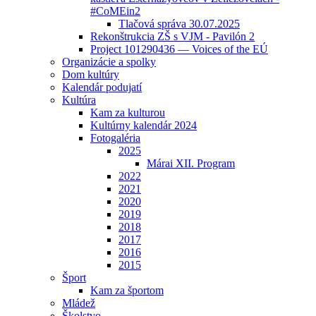
#CoMEin2
Tlačová správa 30.07.2025
Rekonštrukcia ZŠ s VJM - Pavilón 2
Project 101290436 — Voices of the EÚ
Organizácie a spolky
Dom kultúry
Kalendár podujatí
Kultúra
Kam za kulturou
Kultúrny kalendár 2024
Fotogaléria
2025
Márai XII. Program
2022
2021
2020
2019
2018
2017
2016
2015
Šport
Kam za športom
Mládež
Školstvo