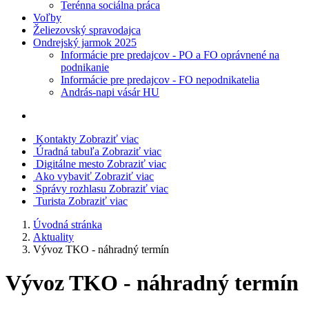
Terénna sociálna práca
Voľby
Želiezovský spravodajca
Ondrejský jarmok 2025
Informácie pre predajcov - PO a FO oprávnené na
podnikanie
Informácie pre predajcov - FO nepodnikatelia
András-napi vásár HU
Kontakty
Zobraziť viac
Úradná tabuľa
Zobraziť viac
Digitálne mesto
Zobraziť viac
Ako vybaviť
Zobraziť viac
Správy rozhlasu
Zobraziť viac
Turista
Zobraziť viac
Úvodná stránka
Aktuality
Vývoz TKO - náhradný termín
Vývoz TKO - náhradný termín