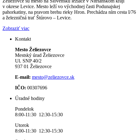
Želiezovce sú mesto na Slovensku ležiace v Nitrianskom kraji
v okrese Levice. Mesto leží vo východnej časti Podunajskej
pahorkatiny, na pravom brehu rieky Hron. Prechádza ním cesta I/76
a železničná trať Štúrovo – Levice.
Zobraziť viac
Kontakt
Mesto Želiezovce
Mestský úrad Želiezovce
Ul. SNP 40/2
937 01 Želiezovce
E-mail:
mesto@zeliezovce.sk
IČO:
00307696
Úradné hodiny
Pondelok
8:00-11:30 12:30-15:30
Utorok
8:00-11:30 12:30-15:30