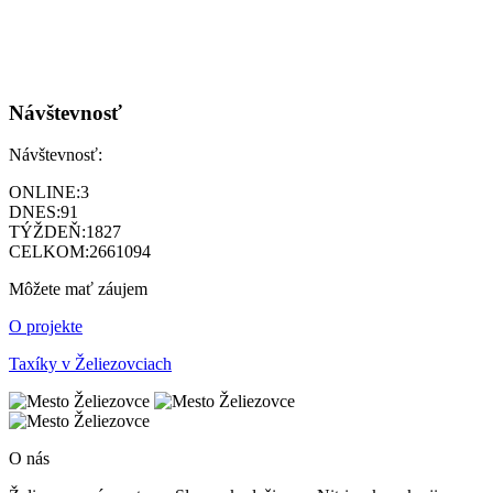
Návštevnosť
Návštevnosť:
ONLINE:
3
DNES:
91
TÝŽDEŇ:
1827
CELKOM:
2661094
Môžete mať záujem
O projekte
Taxíky v Želiezovciach
O nás