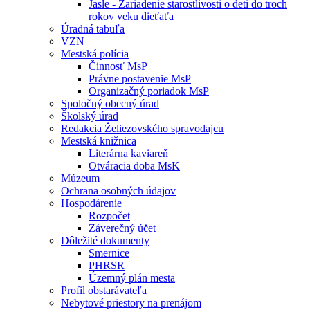
Jasle - Zariadenie starostlivosti o deti do troch
rokov veku dieťaťa
Úradná tabuľa
VZN
Mestská polícia
Činnosť MsP
Právne postavenie MsP
Organizačný poriadok MsP
Spoločný obecný úrad
Školský úrad
Redakcia Želiezovského spravodajcu
Mestská knižnica
Literárna kaviareň
Otváracia doba MsK
Múzeum
Ochrana osobných údajov
Hospodárenie
Rozpočet
Záverečný účet
Dôležité dokumenty
Smernice
PHRSR
Územný plán mesta
Profil obstarávateľa
Nebytové priestory na prenájom