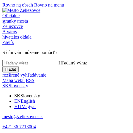
Rovno na obsah
Rovno na menu
Oficiálne
stránky mesta
Želiezovce
A város
hivatalos oldala
Zselíz
S čím vám môžeme pomôcť?
Hľadaný výraz
Hľadať
rozšírené vyhľadávanie
Mapa webu
RSS
SK
Slovensky
SK
Slovensky
EN
English
HU
Magyar
mesto@zeliezovce.sk
+421 36 7713004