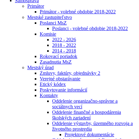
Samospráva
Primátor
Primátor - volebné obdobie 2018-2022
Mestské zastupiteľstvo
Poslanci MsZ
Poslanci - volebné obdobie 2018-2022
Komisie
2022 - 2026
2018 - 2022
2014 - 2018
Rokovací poriadok
Zasadnutia MsZ
Mestský úrad
Zmluvy, faktúry, objednávky 2
Verejné obstarávanie
Etický kódex
Poskytovanie informácií
Kontakty
Oddelenie organizačno-správne a
sociálnych vecí
Oddelenie finančné a hospodárenia
školských zariadení
Oddelenie výstavby, územného rozvoja a
životného prostredia
Projektové dokumentácie