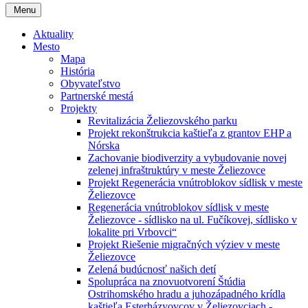
Menu
Aktuality
Mesto
Mapa
História
Obyvateľstvo
Partnerské mestá
Projekty
Revitalizácia Želiezovského parku
Projekt rekonštrukcia kaštieľa z grantov EHP a
Nórska
Zachovanie biodiverzity a vybudovanie novej
zelenej infraštruktúry v meste Želiezovce
Projekt Regenerácia vnútroblokov sídlisk v meste
Želiezovce
Regenerácia vnútroblokov sídlisk v meste
Želiezovce - sídlisko na ul. Fučíkovej, sídlisko v
lokalite pri Vrbovci“
Projekt Riešenie migračných výziev v meste
Želiezovce
Zelená budúcnosť našich detí
Spolupráca na znovuotvorení Štúdia
Ostrihomského hradu a juhozápadného krídla
kaštieľa Esterházyovcov v Želiezovciach -