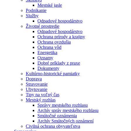
Mestské jasle
Podnikanie
Služby
Odpadové hospodárstvo
Životné prostredie
Odpadové hospodárstvo
Ochrana prírody a krajiny
Ochrana ovzdušia
Ochrana vôd
Energetika
Oznamy
Dobré príklady z praxe
Dokumenty
Kultúrno-historické pamiatky
Doprava
Stravovanie
Ubytovanie
Tipy na voľný čas
Mestský rozhlas
Správy mestského rozhlasu
Archív správ mestského rozhlasu
Smútočné oznámenia
Archív Smútočných oznámení
Civilná ochrana obyvateľstva