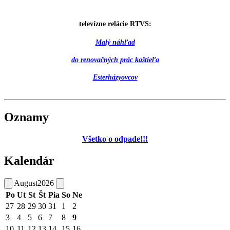
televízne relácie RTVS:
Malý náhľad
do renovačných prác kaštieľa
Esterházyovcov
Oznamy
Všetko o odpade!!!
Kalendár
August
2026
Po
Ut
St
Št
Pia
So
Ne
27
28
29
30
31
1
2
3
4
5
6
7
8
9
10
11
12
13
14
15
16