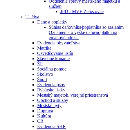
Oddelenie správy mestského majetku a
služieb
JPÚ - MVE Želiezovce
Tlačivá
Dane a poplatky
Súhlas daňovníka⁄poplatníka so zaslaním
Oznámenia o výške dane⁄poplatku na
emailovú adresu
Evidencia obyvateľstva
Matrika
Osvedčovanie listín
Stavebné konanie
ŽP
Sociálna pomoc
Školstvo
Šport
Evidencia psov
Rybárske lístky
Mestský majetok, verejné priestranstvá
Obchod a služby
Mestské byty
Doprava
Kultúra
CR
Evidencia SHR