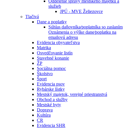
Oddelenie správy mestského majetku a
služieb
JPÚ - MVE Želiezovce
Tlačivá
Dane a poplatky
Súhlas daňovníka⁄poplatníka so zaslaním
Oznámenia o výške dane⁄poplatku na
emailovú adresu
Evidencia obyvateľstva
Matrika
Osvedčovanie listín
Stavebné konanie
ŽP
Sociálna pomoc
Školstvo
Šport
Evidencia psov
Rybárske lístky
Mestský majetok, verejné priestranstvá
Obchod a služby
Mestské byty
Doprava
Kultúra
CR
Evidencia SHR