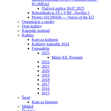
#CoMEin2
Tlačová správa 30.07.2025
Rekonštrukcia ZŠ s VJM - Pavilón 2
Project 101290436 — Voices of the EÚ
Organizácie a spolky
Dom kultúry
Kalendár podujatí
Kultúra
Kam za kulturou
Kultúrny kalendár 2024
Fotogaléria
2025
Márai XII. Program
2022
2021
2020
2019
2018
2017
2016
2015
Šport
Kam za športom
Mládež
Školstvo