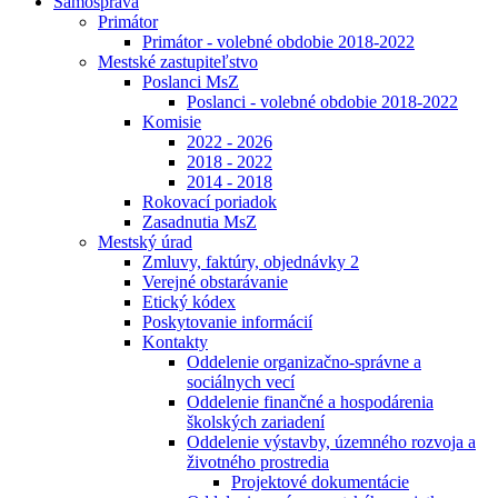
Samospráva
Primátor
Primátor - volebné obdobie 2018-2022
Mestské zastupiteľstvo
Poslanci MsZ
Poslanci - volebné obdobie 2018-2022
Komisie
2022 - 2026
2018 - 2022
2014 - 2018
Rokovací poriadok
Zasadnutia MsZ
Mestský úrad
Zmluvy, faktúry, objednávky 2
Verejné obstarávanie
Etický kódex
Poskytovanie informácií
Kontakty
Oddelenie organizačno-správne a
sociálnych vecí
Oddelenie finančné a hospodárenia
školských zariadení
Oddelenie výstavby, územného rozvoja a
životného prostredia
Projektové dokumentácie