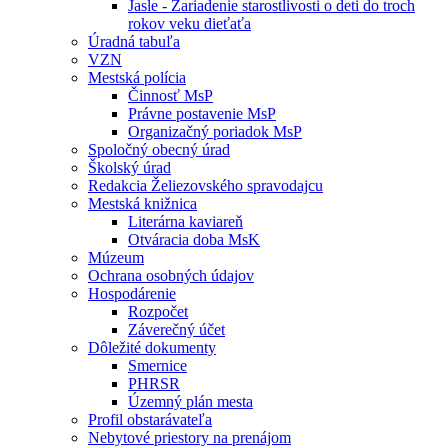
Jasle - Zariadenie starostlivosti o deti do troch
rokov veku dieťaťa
Úradná tabuľa
VZN
Mestská polícia
Činnosť MsP
Právne postavenie MsP
Organizačný poriadok MsP
Spoločný obecný úrad
Školský úrad
Redakcia Želiezovského spravodajcu
Mestská knižnica
Literárna kaviareň
Otváracia doba MsK
Múzeum
Ochrana osobných údajov
Hospodárenie
Rozpočet
Záverečný účet
Dôležité dokumenty
Smernice
PHRSR
Územný plán mesta
Profil obstarávateľa
Nebytové priestory na prenájom