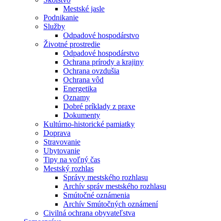
Mestské jasle
Podnikanie
Služby
Odpadové hospodárstvo
Životné prostredie
Odpadové hospodárstvo
Ochrana prírody a krajiny
Ochrana ovzdušia
Ochrana vôd
Energetika
Oznamy
Dobré príklady z praxe
Dokumenty
Kultúrno-historické pamiatky
Doprava
Stravovanie
Ubytovanie
Tipy na voľný čas
Mestský rozhlas
Správy mestského rozhlasu
Archív správ mestského rozhlasu
Smútočné oznámenia
Archív Smútočných oznámení
Civilná ochrana obyvateľstva