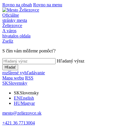
Rovno na obsah
Rovno na menu
Oficiálne
stránky mesta
Želiezovce
A város
hivatalos oldala
Zselíz
S čím vám môžeme pomôcť?
Hľadaný výraz
Hľadať
rozšírené vyhľadávanie
Mapa webu
RSS
SK
Slovensky
SK
Slovensky
EN
English
HU
Magyar
mesto@zeliezovce.sk
+421 36 7713004