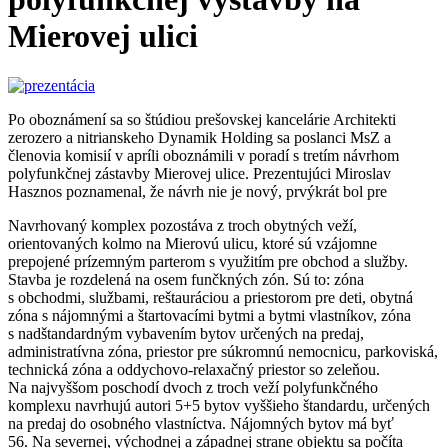
Mierovej ulici
Po oboznámení sa so štúdiou prešovskej kancelárie Architekti
zerozero a nitrianskeho Dynamik Holding sa poslanci MsZ a
členovia komisií v apríli oboznámili v poradí s tretím návrhom
polyfunkčnej zástavby Mierovej ulice. Prezentujúci Miroslav
Hasznos poznamenal, že návrh nie je nový, prvýkrát bol pre
Navrhovaný komplex pozostáva z troch obytných veží,
orientovaných kolmo na Mierovú ulicu, ktoré sú vzájomne
prepojené prízemným parterom s využitím pre obchod a služby.
Stavba je rozdelená na osem funčkných zón. Sú to: zóna
s obchodmi, službami, reštauráciou a priestorom pre deti, obytná
zóna s nájomnými a štartovacími bytmi a bytmi vlastníkov, zóna
s nadštandardným vybavením bytov určených na predaj,
administratívna zóna, priestor pre súkromnú nemocnicu, parkoviská,
technická zóna a oddychovo-relaxačný priestor so zeleňou.
Na najvyššom poschodí dvoch z troch veží polyfunkčného
komplexu navrhujú autori 5+5 bytov vyššieho štandardu, určených
na predaj do osobného vlastníctva. Nájomných bytov má byť
56. Na severnej, východnej a západnej strane objektu sa počíta