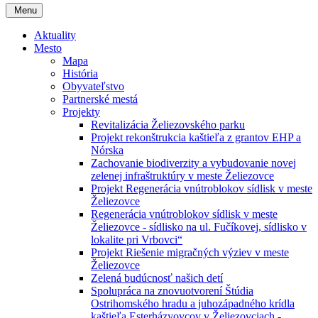
Menu
Aktuality
Mesto
Mapa
História
Obyvateľstvo
Partnerské mestá
Projekty
Revitalizácia Želiezovského parku
Projekt rekonštrukcia kaštieľa z grantov EHP a
Nórska
Zachovanie biodiverzity a vybudovanie novej
zelenej infraštruktúry v meste Želiezovce
Projekt Regenerácia vnútroblokov sídlisk v meste
Želiezovce
Regenerácia vnútroblokov sídlisk v meste
Želiezovce - sídlisko na ul. Fučíkovej, sídlisko v
lokalite pri Vrbovci“
Projekt Riešenie migračných výziev v meste
Želiezovce
Zelená budúcnosť našich detí
Spolupráca na znovuotvorení Štúdia
Ostrihomského hradu a juhozápadného krídla
kaštieľa Esterházyovcov v Želiezovciach -