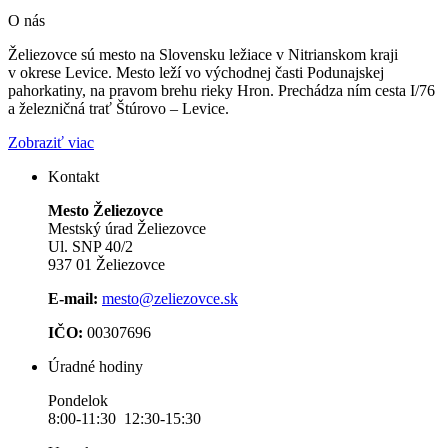
O nás
Želiezovce sú mesto na Slovensku ležiace v Nitrianskom kraji
v okrese Levice. Mesto leží vo východnej časti Podunajskej
pahorkatiny, na pravom brehu rieky Hron. Prechádza ním cesta I/76
a železničná trať Štúrovo – Levice.
Zobraziť viac
Kontakt
Mesto Želiezovce
Mestský úrad Želiezovce
Ul. SNP 40/2
937 01 Želiezovce
E-mail:
mesto@zeliezovce.sk
IČO:
00307696
Úradné hodiny
Pondelok
8:00-11:30 12:30-15:30