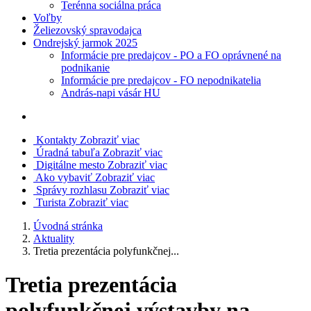
Terénna sociálna práca
Voľby
Želiezovský spravodajca
Ondrejský jarmok 2025
Informácie pre predajcov - PO a FO oprávnené na
podnikanie
Informácie pre predajcov - FO nepodnikatelia
András-napi vásár HU
Kontakty
Zobraziť viac
Úradná tabuľa
Zobraziť viac
Digitálne mesto
Zobraziť viac
Ako vybaviť
Zobraziť viac
Správy rozhlasu
Zobraziť viac
Turista
Zobraziť viac
Úvodná stránka
Aktuality
Tretia prezentácia polyfunkčnej...
Tretia prezentácia
polyfunkčnej výstavby na