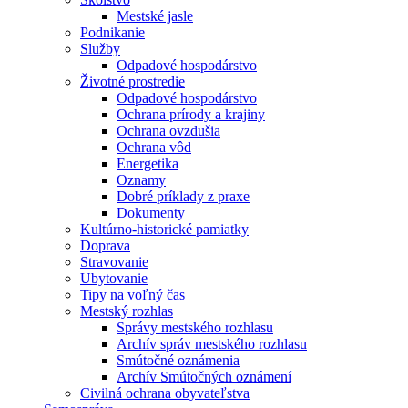
Mestské jasle
Podnikanie
Služby
Odpadové hospodárstvo
Životné prostredie
Odpadové hospodárstvo
Ochrana prírody a krajiny
Ochrana ovzdušia
Ochrana vôd
Energetika
Oznamy
Dobré príklady z praxe
Dokumenty
Kultúrno-historické pamiatky
Doprava
Stravovanie
Ubytovanie
Tipy na voľný čas
Mestský rozhlas
Správy mestského rozhlasu
Archív správ mestského rozhlasu
Smútočné oznámenia
Archív Smútočných oznámení
Civilná ochrana obyvateľstva