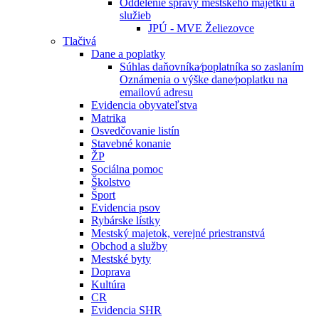
Oddelenie správy mestského majetku a
služieb
JPÚ - MVE Želiezovce
Tlačivá
Dane a poplatky
Súhlas daňovníka⁄poplatníka so zaslaním
Oznámenia o výške dane⁄poplatku na
emailovú adresu
Evidencia obyvateľstva
Matrika
Osvedčovanie listín
Stavebné konanie
ŽP
Sociálna pomoc
Školstvo
Šport
Evidencia psov
Rybárske lístky
Mestský majetok, verejné priestranstvá
Obchod a služby
Mestské byty
Doprava
Kultúra
CR
Evidencia SHR