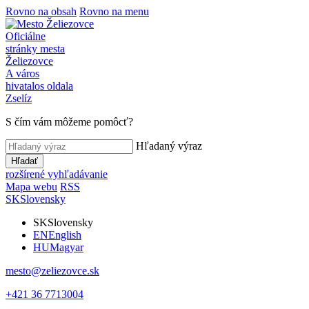
Rovno na obsah
Rovno na menu
Oficiálne
stránky mesta
Želiezovce
A város
hivatalos oldala
Zselíz
S čím vám môžeme pomôcť?
Hľadaný výraz
Hľadať
rozšírené vyhľadávanie
Mapa webu
RSS
SK
Slovensky
SK
Slovensky
EN
English
HU
Magyar
mesto@zeliezovce.sk
+421 36 7713004