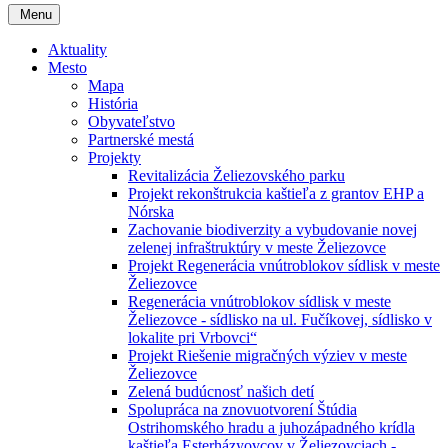
Menu
Aktuality
Mesto
Mapa
História
Obyvateľstvo
Partnerské mestá
Projekty
Revitalizácia Želiezovského parku
Projekt rekonštrukcia kaštieľa z grantov EHP a
Nórska
Zachovanie biodiverzity a vybudovanie novej
zelenej infraštruktúry v meste Želiezovce
Projekt Regenerácia vnútroblokov sídlisk v meste
Želiezovce
Regenerácia vnútroblokov sídlisk v meste
Želiezovce - sídlisko na ul. Fučíkovej, sídlisko v
lokalite pri Vrbovci“
Projekt Riešenie migračných výziev v meste
Želiezovce
Zelená budúcnosť našich detí
Spolupráca na znovuotvorení Štúdia
Ostrihomského hradu a juhozápadného krídla
kaštieľa Esterházyovcov v Želiezovciach -