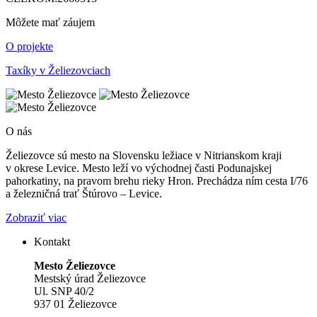
Môžete mať záujem
O projekte
Taxíky v Želiezovciach
O nás
Želiezovce sú mesto na Slovensku ležiace v Nitrianskom kraji
v okrese Levice. Mesto leží vo východnej časti Podunajskej
pahorkatiny, na pravom brehu rieky Hron. Prechádza ním cesta I/76
a železničná trať Štúrovo – Levice.
Zobraziť viac
Kontakt
Mesto Želiezovce
Mestský úrad Želiezovce
Ul. SNP 40/2
937 01 Želiezovce