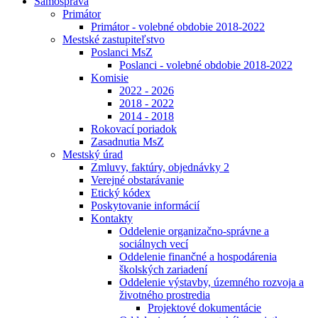
Samospráva
Primátor
Primátor - volebné obdobie 2018-2022
Mestské zastupiteľstvo
Poslanci MsZ
Poslanci - volebné obdobie 2018-2022
Komisie
2022 - 2026
2018 - 2022
2014 - 2018
Rokovací poriadok
Zasadnutia MsZ
Mestský úrad
Zmluvy, faktúry, objednávky 2
Verejné obstarávanie
Etický kódex
Poskytovanie informácií
Kontakty
Oddelenie organizačno-správne a
sociálnych vecí
Oddelenie finančné a hospodárenia
školských zariadení
Oddelenie výstavby, územného rozvoja a
životného prostredia
Projektové dokumentácie