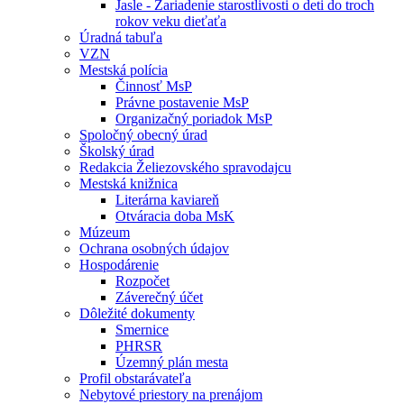
Jasle - Zariadenie starostlivosti o deti do troch
rokov veku dieťaťa
Úradná tabuľa
VZN
Mestská polícia
Činnosť MsP
Právne postavenie MsP
Organizačný poriadok MsP
Spoločný obecný úrad
Školský úrad
Redakcia Želiezovského spravodajcu
Mestská knižnica
Literárna kaviareň
Otváracia doba MsK
Múzeum
Ochrana osobných údajov
Hospodárenie
Rozpočet
Záverečný účet
Dôležité dokumenty
Smernice
PHRSR
Územný plán mesta
Profil obstarávateľa
Nebytové priestory na prenájom