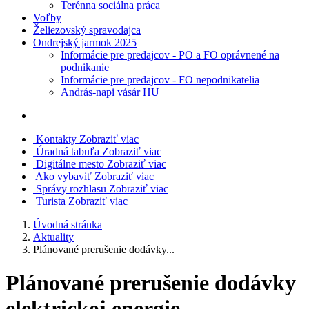
Terénna sociálna práca
Voľby
Želiezovský spravodajca
Ondrejský jarmok 2025
Informácie pre predajcov - PO a FO oprávnené na
podnikanie
Informácie pre predajcov - FO nepodnikatelia
András-napi vásár HU
Kontakty
Zobraziť viac
Úradná tabuľa
Zobraziť viac
Digitálne mesto
Zobraziť viac
Ako vybaviť
Zobraziť viac
Správy rozhlasu
Zobraziť viac
Turista
Zobraziť viac
Úvodná stránka
Aktuality
Plánované prerušenie dodávky...
Plánované prerušenie dodávky
elektrickej energie