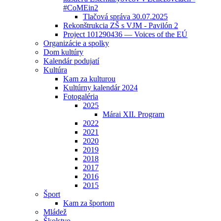
#CoMEin2
Tlačová správa 30.07.2025
Rekonštrukcia ZŠ s VJM - Pavilón 2
Project 101290436 — Voices of the EÚ
Organizácie a spolky
Dom kultúry
Kalendár podujatí
Kultúra
Kam za kulturou
Kultúrny kalendár 2024
Fotogaléria
2025
Márai XII. Program
2022
2021
2020
2019
2018
2017
2016
2015
Šport
Kam za športom
Mládež
Školstvo