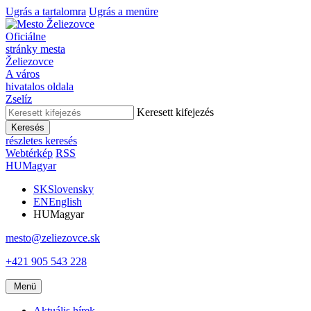
Ugrás a tartalomra
Ugrás a menüre
Oficiálne
stránky mesta
Želiezovce
A város
hivatalos oldala
Zselíz
Keresett kifejezés
Keresés
részletes keresés
Webtérkép
RSS
HU
Magyar
SK
Slovensky
EN
English
HU
Magyar
mesto@zeliezovce.sk
+421 905 543 228
Menü
Aktuális hírek