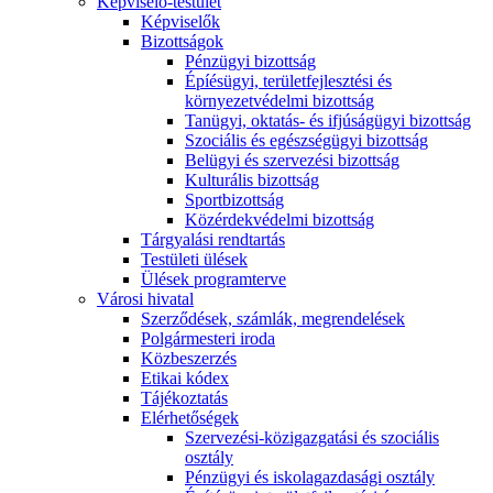
Képviselő-testület
Képviselők
Bizottságok
Pénzügyi bizottság
Épíésügyi, területfejlesztési és
környezetvédelmi bizottság
Tanügyi, oktatás- és ifjúságügyi bizottság
Szociális és egészségügyi bizottság
Belügyi és szervezési bizottság
Kulturális bizottság
Sportbizottság
Közérdekvédelmi bizottság
Tárgyalási rendtartás
Testületi ülések
Ülések programterve
Városi hivatal
Szerződések, számlák, megrendelések
Polgármesteri iroda
Közbeszerzés
Etikai kódex
Tájékoztatás
Elérhetőségek
Szervezési-közigazgatási és szociális
osztály
Pénzügyi és iskolagazdasági osztály