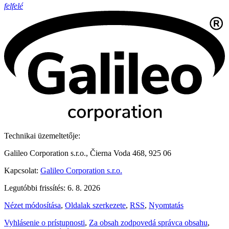
felfelé
Technikai üzemeltetője:
Galileo Corporation s.r.o., Čierna Voda 468, 925 06
Kapcsolat:
Galileo Corporation s.r.o.
Legutóbbi frissítés: 6. 8. 2026
Nézet módosítása
,
Oldalak szerkezete
,
RSS
,
Nyomtatás
Vyhlásenie o prístupnosti
,
Za obsah zodpovedá správca obsahu
,