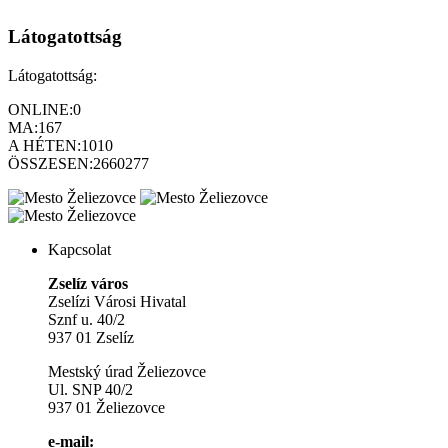
Látogatottság
Látogatottság:
ONLINE:
0
MA:
167
A HÉTEN:
1010
ÖSSZESEN:
2660277
Kapcsolat
Zselíz város
Zselízi Városi Hivatal
Sznf u. 40/2
937 01 Zselíz
Mestský úrad Želiezovce
Ul. SNP 40/2
937 01 Želiezovce
e-mail: