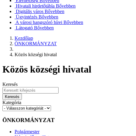
Elérhetőség
Bővebben
Hivatali hirdetőtábla
Bővebben
Digitális város
Bővebben
Ügyintézés
Bővebben
A városi hangszóró hírei
Bővebben
Látogató
Bővebben
Kezdőlap
ÖNKORMÁNYZAT
Közös községi hivatal
Közös községi hivatal
Keresés
Keresés
Kategória
ÖNKORMÁNYZAT
Polgármester