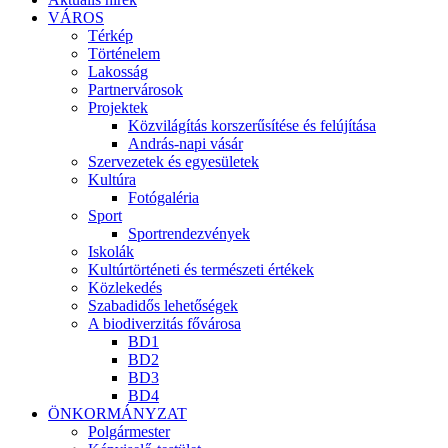
VÁROS
Térkép
Történelem
Lakosság
Partnervárosok
Projektek
Közvilágítás korszerűsítése és felújítása
András-napi vásár
Szervezetek és egyesületek
Kultúra
Fotógaléria
Sport
Sportrendezvények
Iskolák
Kultúrtörténeti és természeti értékek
Közlekedés
Szabadidős lehetőségek
A biodiverzitás fővárosa
BD1
BD2
BD3
BD4
ÖNKORMÁNYZAT
Polgármester