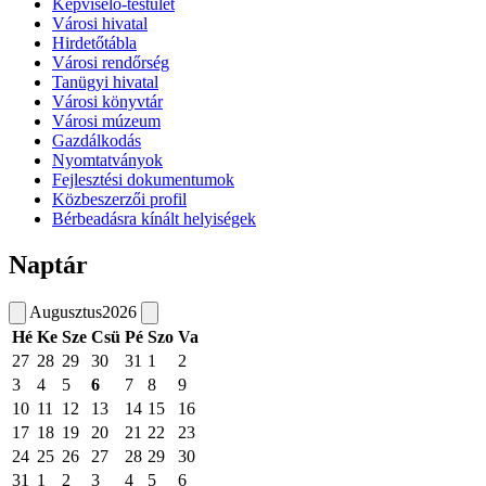
Képviselő-testület
Városi hivatal
Hirdetőtábla
Városi rendőrség
Tanügyi hivatal
Városi könyvtár
Városi múzeum
Gazdálkodás
Nyomtatványok
Fejlesztési dokumentumok
Közbeszerzői profil
Bérbeadásra kínált helyiségek
Naptár
Augusztus
2026
Hé
Ke
Sze
Csü
Pé
Szo
Va
27
28
29
30
31
1
2
3
4
5
6
7
8
9
10
11
12
13
14
15
16
17
18
19
20
21
22
23
24
25
26
27
28
29
30
31
1
2
3
4
5
6