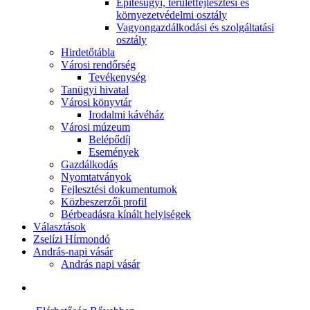
Építésügyi, területfejlesztési és
környezetvédelmi osztály
Vagyongazdálkodási és szolgáltatási
osztály
Hirdetőtábla
Városi rendőrség
Tevékenység
Tanügyi hivatal
Városi könyvtár
Irodalmi kávéház
Városi múzeum
Belépődíj
Események
Gazdálkodás
Nyomtatványok
Fejlesztési dokumentumok
Közbeszerzői profil
Bérbeadásra kínált helyiségek
Választások
Zselízi Hírmondó
András-napi vásár
András napi vásár