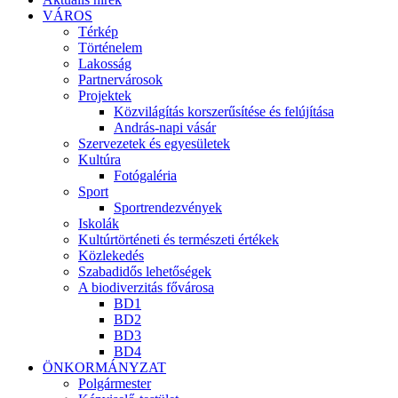
VÁROS
Térkép
Történelem
Lakosság
Partnervárosok
Projektek
Közvilágítás korszerűsítése és felújítása
András-napi vásár
Szervezetek és egyesületek
Kultúra
Fotógaléria
Sport
Sportrendezvények
Iskolák
Kultúrtörténeti és természeti értékek
Közlekedés
Szabadidős lehetőségek
A biodiverzitás fővárosa
BD1
BD2
BD3
BD4
ÖNKORMÁNYZAT
Polgármester