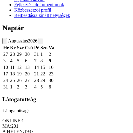
Fejlesztési dokumentumok
Közbeszerzői profil
Bérbeadásra kínált helyiségek
Naptár
Augusztus
2026
Hé
Ke
Sze
Csü
Pé
Szo
Va
27
28
29
30
31
1
2
3
4
5
6
7
8
9
10
11
12
13
14
15
16
17
18
19
20
21
22
23
24
25
26
27
28
29
30
31
1
2
3
4
5
6
Látogatottság
Látogatottság:
ONLINE:
1
MA:
201
A HÉTEN:
1937