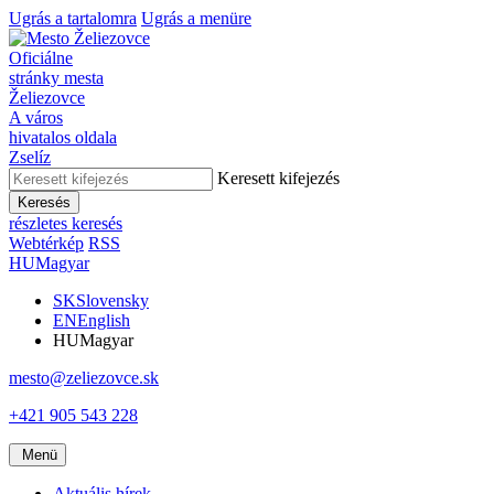
Ugrás a tartalomra
Ugrás a menüre
Oficiálne
stránky mesta
Želiezovce
A város
hivatalos oldala
Zselíz
Keresett kifejezés
Keresés
részletes keresés
Webtérkép
RSS
HU
Magyar
SK
Slovensky
EN
English
HU
Magyar
mesto@zeliezovce.sk
+421 905 543 228
Menü
Aktuális hírek