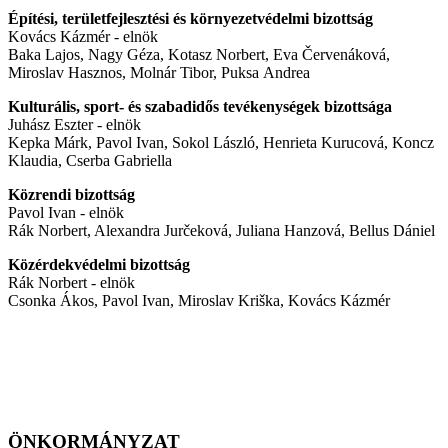
Építési, területfejlesztési és környezetvédelmi bizottság
Kovács Kázmér - elnök
Baka Lajos, Nagy Géza, Kotasz Norbert, Eva Červenáková,
Miroslav Hasznos, Molnár Tibor, Puksa Andrea
Kulturális, sport- és szabadidős tevékenységek bizottsága
Juhász Eszter - elnök
Kepka Márk, Pavol Ivan, Sokol László, Henrieta Kurucová, Koncz
Klaudia, Cserba Gabriella
Közrendi bizottság
Pavol Ivan - elnök
Rák Norbert, Alexandra Jurčeková, Juliana Hanzová, Bellus Dániel
Közérdekvédelmi bizottság
Rák Norbert - elnök
Csonka Ákos, Pavol Ivan, Miroslav Kriška, Kovács Kázmér
ÖNKORMÁNYZAT