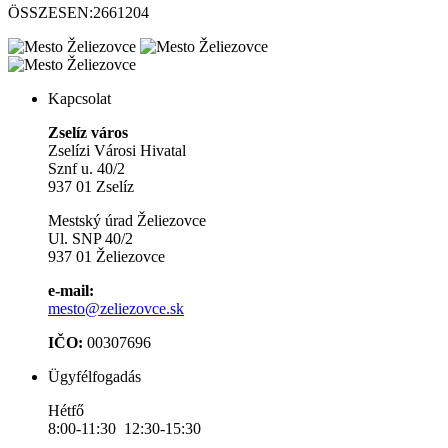
ÖSSZESEN:
2661204
Kapcsolat
Zselíz város
Zselízi Városi Hivatal
Sznf u. 40/2
937 01 Zselíz
Mestský úrad Želiezovce
Ul. SNP 40/2
937 01 Želiezovce
e-mail:
mesto@zeliezovce.sk
IČO:
00307696
Ügyfélfogadás
Hétfő
8:00-11:30 12:30-15:30