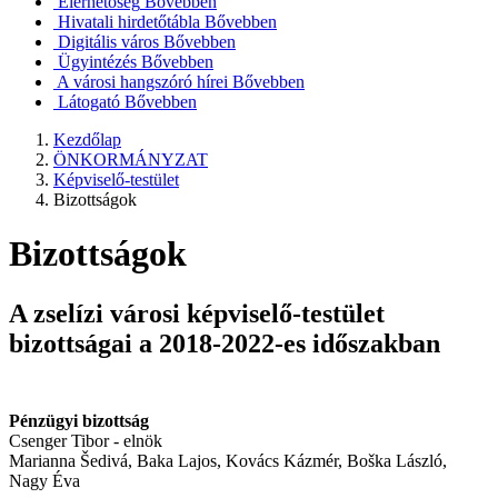
Elérhetőség
Bővebben
Hivatali hirdetőtábla
Bővebben
Digitális város
Bővebben
Ügyintézés
Bővebben
A városi hangszóró hírei
Bővebben
Látogató
Bővebben
Kezdőlap
ÖNKORMÁNYZAT
Képviselő-testület
Bizottságok
Bizottságok
A zselízi városi képviselő-testület
bizottságai a 2018-2022-es időszakban
Pénzügyi bizottság
Csenger Tibor - elnök
Marianna Šedivá, Baka Lajos, Kovács Kázmér, Boška László,
Nagy Éva