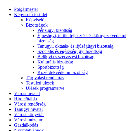
Polgármester
Képviselő-testület
Képviselők
Bizottságok
Pénzügyi bizottság
Épíésügyi, területfejlesztési és környezetvédelmi
bizottság
Tanügyi, oktatás- és ifjúságügyi bizottság
Szociális és egészségügyi bizottság
Belügyi és szervezési bizottság
Kulturális bizottság
Sportbizottság
Közérdekvédelmi bizottság
Tárgyalási rendtartás
Testületi ülések
Ülések programterve
Városi hivatal
Hirdetőtábla
Városi rendőrség
Tanügyi hivatal
Városi könyvtár
Városi múzeum
Gazdálkodás
Nyomtatványok