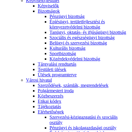
Képviselő-testület
Képviselők
Bizottságok
Pénzügyi bizottság
Épíésügyi, területfejlesztési és
környezetvédelmi bizottság
Tanügyi, oktatás- és ifjúságügyi bizottság
Szociális és egészségügyi bizottság
Belügyi és szervezési bizottság
Kulturális bizottság
Sportbizottság
Közérdekvédelmi bizottság
Tárgyalási rendtartás
Testületi ülések
Ülések programterve
Városi hivatal
Szerződések, számlák, megrendelések
Polgármesteri iroda
Közbeszerzés
Etikai kódex
Tájékoztatás
Elérhetőségek
Szervezési-közigazgatási és szociális
osztály
Pénzügyi és iskolagazdasági osztály