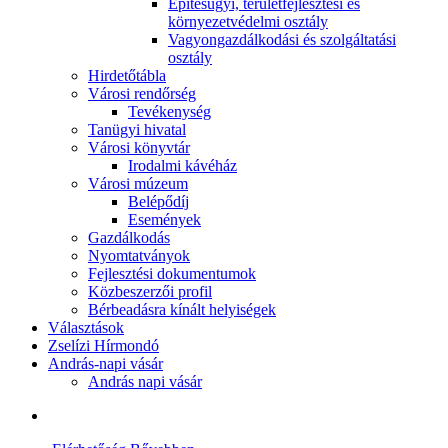
Építésügyi, területfejlesztési és
környezetvédelmi osztály
Vagyongazdálkodási és szolgáltatási
osztály
Hirdetőtábla
Városi rendőrség
Tevékenység
Tanügyi hivatal
Városi könyvtár
Irodalmi kávéház
Városi múzeum
Belépődíj
Események
Gazdálkodás
Nyomtatványok
Fejlesztési dokumentumok
Közbeszerzői profil
Bérbeadásra kínált helyiségek
Választások
Zselízi Hírmondó
András-napi vásár
András napi vásár