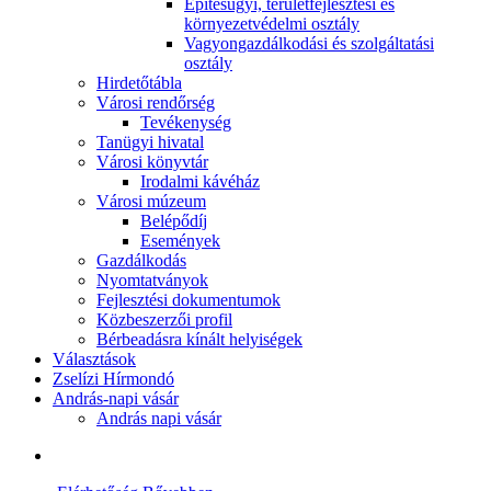
Építésügyi, területfejlesztési és
környezetvédelmi osztály
Vagyongazdálkodási és szolgáltatási
osztály
Hirdetőtábla
Városi rendőrség
Tevékenység
Tanügyi hivatal
Városi könyvtár
Irodalmi kávéház
Városi múzeum
Belépődíj
Események
Gazdálkodás
Nyomtatványok
Fejlesztési dokumentumok
Közbeszerzői profil
Bérbeadásra kínált helyiségek
Választások
Zselízi Hírmondó
András-napi vásár
András napi vásár