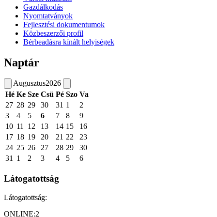
Gazdálkodás
Nyomtatványok
Fejlesztési dokumentumok
Közbeszerzői profil
Bérbeadásra kínált helyiségek
Naptár
Augusztus
2026
Hé
Ke
Sze
Csü
Pé
Szo
Va
27
28
29
30
31
1
2
3
4
5
6
7
8
9
10
11
12
13
14
15
16
17
18
19
20
21
22
23
24
25
26
27
28
29
30
31
1
2
3
4
5
6
Látogatottság
Látogatottság:
ONLINE:
2