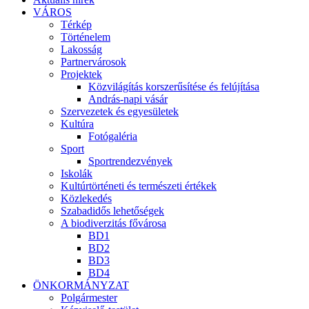
VÁROS
Térkép
Történelem
Lakosság
Partnervárosok
Projektek
Közvilágítás korszerűsítése és felújítása
András-napi vásár
Szervezetek és egyesületek
Kultúra
Fotógaléria
Sport
Sportrendezvények
Iskolák
Kultúrtörténeti és természeti értékek
Közlekedés
Szabadidős lehetőségek
A biodiverzitás fővárosa
BD1
BD2
BD3
BD4
ÖNKORMÁNYZAT
Polgármester