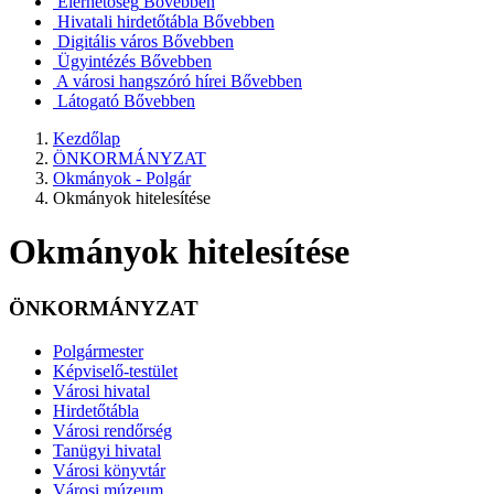
Elérhetőség
Bővebben
Hivatali hirdetőtábla
Bővebben
Digitális város
Bővebben
Ügyintézés
Bővebben
A városi hangszóró hírei
Bővebben
Látogató
Bővebben
Kezdőlap
ÖNKORMÁNYZAT
Okmányok - Polgár
Okmányok hitelesítése
Okmányok hitelesítése
ÖNKORMÁNYZAT
Polgármester
Képviselő-testület
Városi hivatal
Hirdetőtábla
Városi rendőrség
Tanügyi hivatal
Városi könyvtár
Városi múzeum