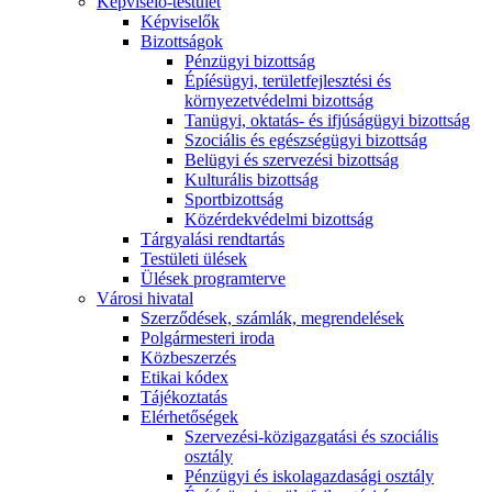
Képviselő-testület
Képviselők
Bizottságok
Pénzügyi bizottság
Épíésügyi, területfejlesztési és
környezetvédelmi bizottság
Tanügyi, oktatás- és ifjúságügyi bizottság
Szociális és egészségügyi bizottság
Belügyi és szervezési bizottság
Kulturális bizottság
Sportbizottság
Közérdekvédelmi bizottság
Tárgyalási rendtartás
Testületi ülések
Ülések programterve
Városi hivatal
Szerződések, számlák, megrendelések
Polgármesteri iroda
Közbeszerzés
Etikai kódex
Tájékoztatás
Elérhetőségek
Szervezési-közigazgatási és szociális
osztály
Pénzügyi és iskolagazdasági osztály