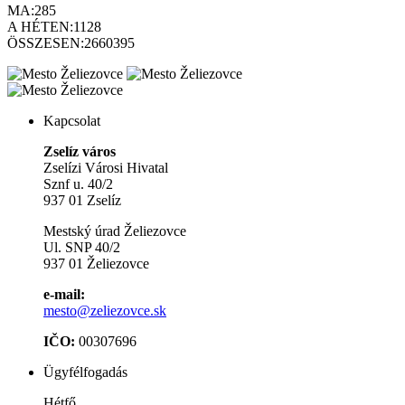
MA:
285
A HÉTEN:
1128
ÖSSZESEN:
2660395
Kapcsolat
Zselíz város
Zselízi Városi Hivatal
Sznf u. 40/2
937 01 Zselíz
Mestský úrad Želiezovce
Ul. SNP 40/2
937 01 Želiezovce
e-mail:
mesto@zeliezovce.sk
IČO:
00307696
Ügyfélfogadás
Hétfő