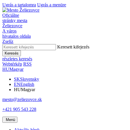
Ugrás a tartalomra
Ugrás a menüre
Oficiálne
stránky mesta
Želiezovce
A város
hivatalos oldala
Zselíz
Keresett kifejezés
Keresés
részletes keresés
Webtérkép
RSS
HU
Magyar
SK
Slovensky
EN
English
HU
Magyar
mesto@zeliezovce.sk
+421 905 543 228
Menü
Aktuális hírek