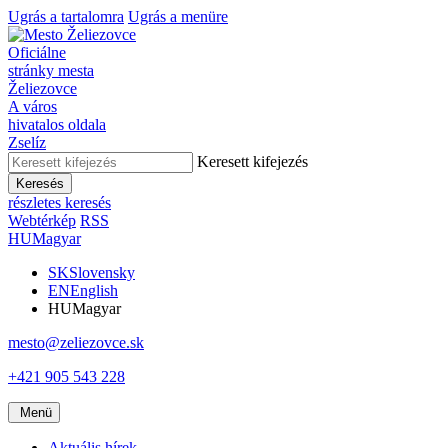
Ugrás a tartalomra
Ugrás a menüre
Oficiálne
stránky mesta
Želiezovce
A város
hivatalos oldala
Zselíz
Keresett kifejezés
Keresés
részletes keresés
Webtérkép
RSS
HU
Magyar
SK
Slovensky
EN
English
HU
Magyar
mesto@zeliezovce.sk
+421 905 543 228
Menü
Aktuális hírek