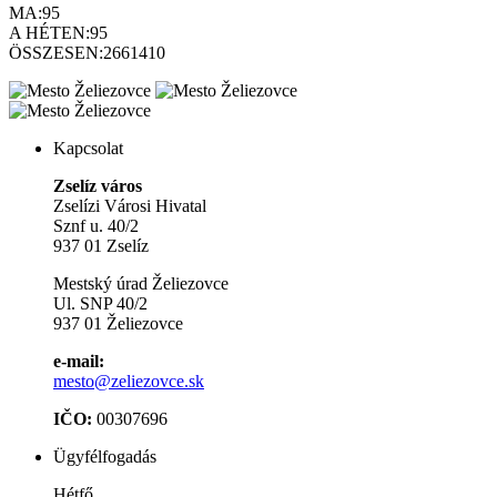
MA:
95
A HÉTEN:
95
ÖSSZESEN:
2661410
Kapcsolat
Zselíz város
Zselízi Városi Hivatal
Sznf u. 40/2
937 01 Zselíz
Mestský úrad Želiezovce
Ul. SNP 40/2
937 01 Želiezovce
e-mail:
mesto@zeliezovce.sk
IČO:
00307696
Ügyfélfogadás
Hétfő