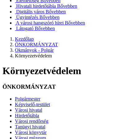
Elérhetőség
Bővebben
Hivatali hirdetőtábla
Bővebben
Digitális város
Bővebben
Ügyintézés
Bővebben
A városi hangszóró hírei
Bővebben
Látogató
Bővebben
Kezdőlap
ÖNKORMÁNYZAT
Okmányok - Polgár
Környezetvédelem
Környezetvédelem
ÖNKORMÁNYZAT
Polgármester
Képviselő-testület
Városi hivatal
Hirdetőtábla
Városi rendőrség
Tanügyi hivatal
Városi könyvtár
Városi múzeum