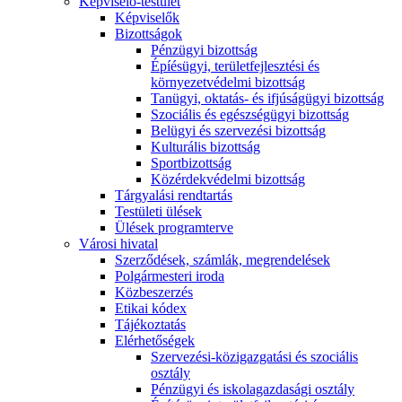
Képviselő-testület
Képviselők
Bizottságok
Pénzügyi bizottság
Épíésügyi, területfejlesztési és
környezetvédelmi bizottság
Tanügyi, oktatás- és ifjúságügyi bizottság
Szociális és egészségügyi bizottság
Belügyi és szervezési bizottság
Kulturális bizottság
Sportbizottság
Közérdekvédelmi bizottság
Tárgyalási rendtartás
Testületi ülések
Ülések programterve
Városi hivatal
Szerződések, számlák, megrendelések
Polgármesteri iroda
Közbeszerzés
Etikai kódex
Tájékoztatás
Elérhetőségek
Szervezési-közigazgatási és szociális
osztály
Pénzügyi és iskolagazdasági osztály