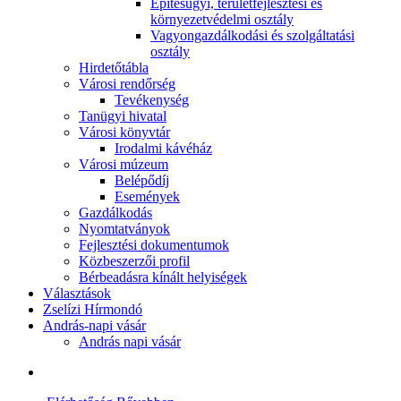
Építésügyi, területfejlesztési és
környezetvédelmi osztály
Vagyongazdálkodási és szolgáltatási
osztály
Hirdetőtábla
Városi rendőrség
Tevékenység
Tanügyi hivatal
Városi könyvtár
Irodalmi kávéház
Városi múzeum
Belépődíj
Események
Gazdálkodás
Nyomtatványok
Fejlesztési dokumentumok
Közbeszerzői profil
Bérbeadásra kínált helyiségek
Választások
Zselízi Hírmondó
András-napi vásár
András napi vásár