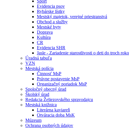
Šport
Evidencia psov
Rybárske lístky
Mestský majetok, verejné priestranstvá
Obchod a služby
Mestské byty
Doprava
Kultúra
CR
Evidencia SHR
Jasle - Zariadenie starostlivosti o deti do troch ro
Úradná tabuľa
VZN
Mestská polícia
Činnosť MsP
Právne postavenie MsP
Organizačný poriadok MsP
Spoločný obecný úrad
Školský úrad
Redakcia Želiezovského spravodajcu
Mestská knižnica
Literárna kaviareň
Otváracia doba MsK
Múzeum
Ochrana osobných údajov