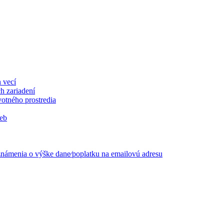
 vecí
h zariadení
otného prostredia
ieb
známenia o výške dane⁄poplatku na emailovú adresu