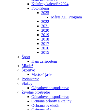
Kultúrny kalendár 2024
Fotogaléria
2025
Márai XII. Program
2022
2021
2020
2019
2018
2017
2016
2015
Šport
Kam za športom
Mládež
Školstvo
Mestské jasle
Podnikanie
Služby
Odpadové hospodárstvo
Životné prostredie
Odpadové hospodárstvo
Ochrana prírody a krajiny
Ochrana ovzdušia
Ochrana vôd