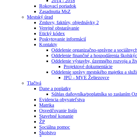
2014 - 2018
Rokovací poriadok
Zasadnutia MsZ
Mestský úrad
Zmluvy, faktúry, objednávky 2
Verejné obstarávanie
Etický kódex
Poskytovanie informácií
Kontakty
Oddelenie organizačno-správne a sociálnych
Oddelenie finančné a hospodárenia školskýc
Oddelenie výstavby, územného rozvoja a živ
Projektové dokumentácie
Oddelenie správy mestského majetku a služ
JPÚ - MVE Želiezovce
Tlačivá
Dane a poplatky
Súhlas daňovníka⁄poplatníka so zaslaním O
Evidencia obyvateľstva
Matrika
Osvedčovanie listín
Stavebné konanie
ŽP
Sociálna pomoc
Školstvo