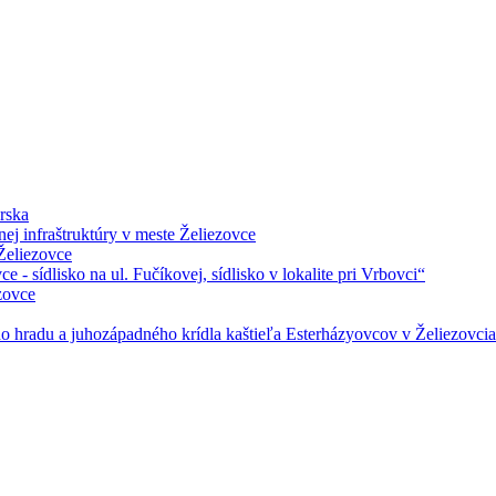
rska
ej infraštruktúry v meste Želiezovce
Želiezovce
 - sídlisko na ul. Fučíkovej, sídlisko v lokalite pri Vrbovci“
zovce
o hradu a juhozápadného krídla kaštieľa Esterházyovcov v Želiezovc