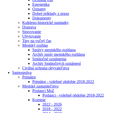
Energetika
Oznamy
Dobré príklady z praxe
Dokumenty
Kultúrno-historické pamiatky
Doprava
Stravovanie
Ubytovanie
Tipy na voľný čas
Mestský rozhlas
Správy mestského rozhlasu
Archív správ mestského rozhlasu
Smútočné oznámenia
Archív Smútočných oznámení
Civilná ochrana obyvateľstva
Samospráva
Primátor
Primátor - volebné obdobie 2018-2022
Mestské zastupiteľstvo
Poslanci MsZ
Poslanci - volebné obdobie 2018-2022
Komisie
2022 - 2026
2018 - 2022