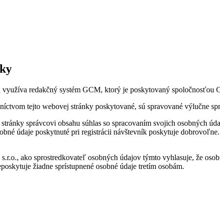
nky
využíva redakčný systém GCM, ktorý je poskytovaný spoločnosťou Gal
edníctvom tejto webovej stránky poskytované, sú spravované výlučne 
stránky správcovi obsahu súhlas so spracovaním svojich osobných údaj
obné údaje poskytnuté pri registrácii návštevník poskytuje dobrovoľ
s.r.o., ako sprostredkovateľ osobných údajov týmto vyhlasuje, že os
neposkytuje žiadne sprístupnené osobné údaje tretím osobám.