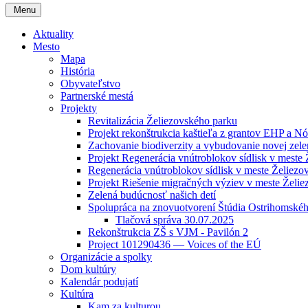
Menu
Aktuality
Mesto
Mapa
História
Obyvateľstvo
Partnerské mestá
Projekty
Revitalizácia Želiezovského parku
Projekt rekonštrukcia kaštieľa z grantov EHP a Nó
Zachovanie biodiverzity a vybudovanie novej zelen
Projekt Regenerácia vnútroblokov sídlisk v meste 
Regenerácia vnútroblokov sídlisk v meste Želiezovce
Projekt Riešenie migračných výziev v meste Želie
Zelená budúcnosť našich detí
Spolupráca na znovuotvorení Štúdia Ostrihomskéh
Tlačová správa 30.07.2025
Rekonštrukcia ZŠ s VJM - Pavilón 2
Project 101290436 — Voices of the EÚ
Organizácie a spolky
Dom kultúry
Kalendár podujatí
Kultúra
Kam za kulturou