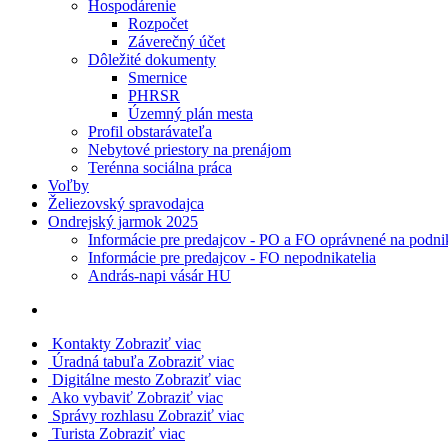
Hospodárenie
Rozpočet
Záverečný účet
Dôležité dokumenty
Smernice
PHRSR
Územný plán mesta
Profil obstarávateľa
Nebytové priestory na prenájom
Terénna sociálna práca
Voľby
Želiezovský spravodajca
Ondrejský jarmok 2025
Informácie pre predajcov - PO a FO oprávnené na podni
Informácie pre predajcov - FO nepodnikatelia
András-napi vásár HU
Kontakty
Zobraziť viac
Úradná tabuľa
Zobraziť viac
Digitálne mesto
Zobraziť viac
Ako vybaviť
Zobraziť viac
Správy rozhlasu
Zobraziť viac
Turista
Zobraziť viac