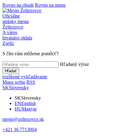
Rovno na obsah
Rovno na menu
Oficiálne
stránky mesta
Želiezovce
A város
hivatalos oldala
Zselíz
S čím vám môžeme pomôcť?
Hľadaný výraz
Hľadať
rozšírené vyhľadávanie
Mapa webu
RSS
SK
Slovensky
SK
Slovensky
EN
English
HU
Magyar
mesto@zeliezovce.sk
+421 36 7713004