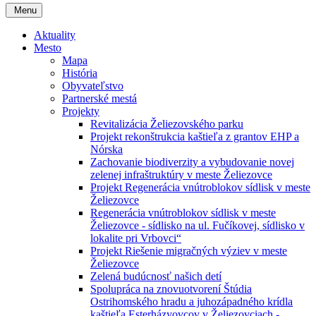
Menu
Aktuality
Mesto
Mapa
História
Obyvateľstvo
Partnerské mestá
Projekty
Revitalizácia Želiezovského parku
Projekt rekonštrukcia kaštieľa z grantov EHP a
Nórska
Zachovanie biodiverzity a vybudovanie novej
zelenej infraštruktúry v meste Želiezovce
Projekt Regenerácia vnútroblokov sídlisk v meste
Želiezovce
Regenerácia vnútroblokov sídlisk v meste
Želiezovce - sídlisko na ul. Fučíkovej, sídlisko v
lokalite pri Vrbovci“
Projekt Riešenie migračných výziev v meste
Želiezovce
Zelená budúcnosť našich detí
Spolupráca na znovuotvorení Štúdia
Ostrihomského hradu a juhozápadného krídla
kaštieľa Esterházyovcov v Želiezovciach -