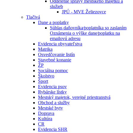
Oddelenie správy mestského majetku a
služieb
JPÚ - MVE Želiezovce
Tlačivá
Dane a poplatky
Súhlas daňovníka⁄poplatníka so zaslaním
Oznámenia o výške dane⁄poplatku na
emailovú adresu
Evidencia obyvateľstva
Matrika
Osvedčovanie listín
Stavebné konanie
ŽP
Sociálna pomoc
Školstvo
Šport
Evidencia psov
Rybárske lístky
Mestský majetok, verejné priestranstvá
Obchod a služby
Mestské byty
Doprava
Kultúra
CR
Evidencia SHR