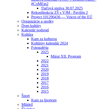
#CoMEin2
Tlačová správa 30.07.2025
Rekonštrukcia ZŠ s VJM - Pavilón 2
Project 101290436 — Voices of the EÚ
Organizácie a spolky
Dom kultúry
Kalendár podujatí
Kultúra
Kam za kulturou
Kultúrny kalendár 2024
Fotogaléria
2025
Márai XII. Program
2022
2021
2020
2019
2018
2017
2016
2015
Šport
Kam za športom
Mládež
Školstvo