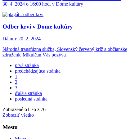
30. 4. 2024 o 16:00 hod. v Dome kultúry
Odber krvi v Dome kultúry
Dátum:
20. 2. 2024
Národná transfúzna služba, Slovenský červený kríž a občianske
združenie Mikulčan Vás pozýva
prvá stránka
predchádzajúca stránka
1
2
3
ďalšia stránka
posledná stránka
Zobrazené
61
-
76
z 76
Zobraziť všetko
Mesto
Mapa