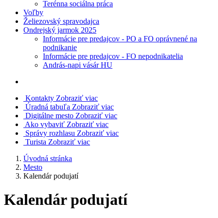
Terénna sociálna práca
Voľby
Želiezovský spravodajca
Ondrejský jarmok 2025
Informácie pre predajcov - PO a FO oprávnené na
podnikanie
Informácie pre predajcov - FO nepodnikatelia
András-napi vásár HU
Kontakty
Zobraziť viac
Úradná tabuľa
Zobraziť viac
Digitálne mesto
Zobraziť viac
Ako vybaviť
Zobraziť viac
Správy rozhlasu
Zobraziť viac
Turista
Zobraziť viac
Úvodná stránka
Mesto
Kalendár podujatí
Kalendár podujatí