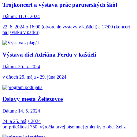
Trojkoncert a výstava prác partnerských škôl
Dátum:
11. 6. 2024
22. 6. 2024 o 16:00 (otvorenie výstavy v kaštieli) a 17:00 (koncert
na javisku v parku)
Výstava diel Adriána Ferdu v kaštieli
Dátum:
26. 5. 2024
v dňoch 25. mája - 29. júna 2024
Oslavy mesta Želiezovce
Dátum:
14. 5. 2024
24. a 25. mája 2024
pri príležitosti 750. výročia prvej písomnej zmienky o obci Zeliz