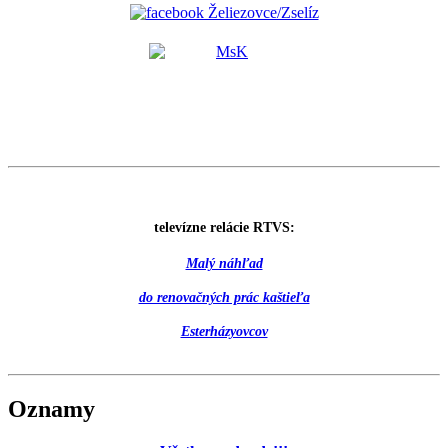
televízne relácie RTVS:
Malý náhľad
do renovačných prác kaštieľa
Esterházyovcov
Oznamy