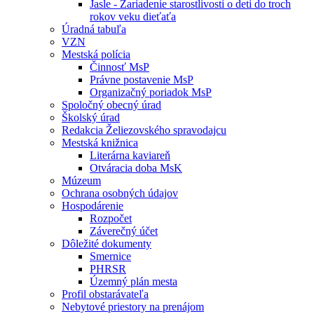
Jasle - Zariadenie starostlivosti o deti do troch
rokov veku dieťaťa
Úradná tabuľa
VZN
Mestská polícia
Činnosť MsP
Právne postavenie MsP
Organizačný poriadok MsP
Spoločný obecný úrad
Školský úrad
Redakcia Želiezovského spravodajcu
Mestská knižnica
Literárna kaviareň
Otváracia doba MsK
Múzeum
Ochrana osobných údajov
Hospodárenie
Rozpočet
Záverečný účet
Dôležité dokumenty
Smernice
PHRSR
Územný plán mesta
Profil obstarávateľa
Nebytové priestory na prenájom