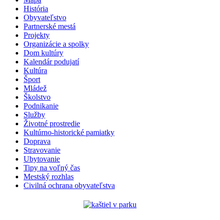
História
Obyvateľstvo
Partnerské mestá
Projekty
Organizácie a spolky
Dom kultúry
Kalendár podujatí
Kultúra
Šport
Mládež
Školstvo
Podnikanie
Služby
Životné prostredie
Kultúrno-historické pamiatky
Doprava
Stravovanie
Ubytovanie
Tipy na voľný čas
Mestský rozhlas
Civilná ochrana obyvateľstva