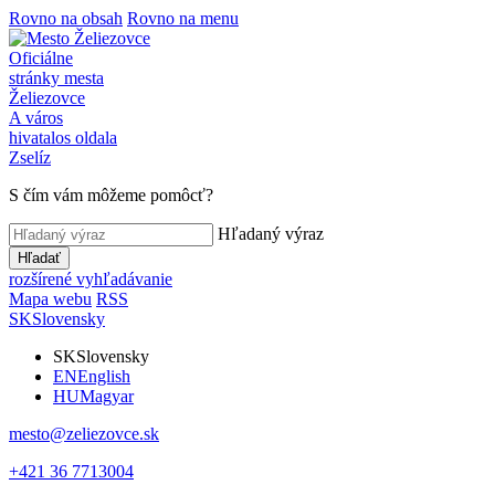
Rovno na obsah
Rovno na menu
Oficiálne
stránky mesta
Želiezovce
A város
hivatalos oldala
Zselíz
S čím vám môžeme pomôcť?
Hľadaný výraz
Hľadať
rozšírené vyhľadávanie
Mapa webu
RSS
SK
Slovensky
SK
Slovensky
EN
English
HU
Magyar
mesto@zeliezovce.sk
+421 36 7713004