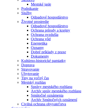
Mestské jasle
Podnikanie
Služby
Odpadové hospodárstvo
Životné prostredie
Odpadové hospodárstvo
Ochrana prírody a krajiny
Ochrana ovzdušia
Ochrana vôd
Energetika
Oznamy
Dobré príklady z praxe
Dokumenty
Kultúrno-historické pamiatky
Doprava
Stravovanie
Ubytovanie
Tipy na voľný čas
Mestský rozhlas
Správy mestského rozhlasu
Archív správ mestského rozhlasu
Smútočné oznámenia
Archív Smútočných oznámení
Civilná ochrana obyvateľstva