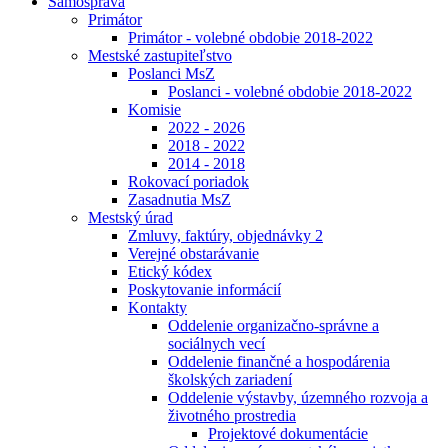
Samospráva
Primátor
Primátor - volebné obdobie 2018-2022
Mestské zastupiteľstvo
Poslanci MsZ
Poslanci - volebné obdobie 2018-2022
Komisie
2022 - 2026
2018 - 2022
2014 - 2018
Rokovací poriadok
Zasadnutia MsZ
Mestský úrad
Zmluvy, faktúry, objednávky 2
Verejné obstarávanie
Etický kódex
Poskytovanie informácií
Kontakty
Oddelenie organizačno-správne a
sociálnych vecí
Oddelenie finančné a hospodárenia
školských zariadení
Oddelenie výstavby, územného rozvoja a
životného prostredia
Projektové dokumentácie