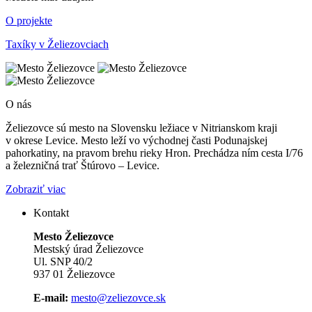
O projekte
Taxíky v Želiezovciach
O nás
Želiezovce sú mesto na Slovensku ležiace v Nitrianskom kraji
v okrese Levice. Mesto leží vo východnej časti Podunajskej
pahorkatiny, na pravom brehu rieky Hron. Prechádza ním cesta I/76
a železničná trať Štúrovo – Levice.
Zobraziť viac
Kontakt
Mesto Želiezovce
Mestský úrad Želiezovce
Ul. SNP 40/2
937 01 Želiezovce
E-mail:
mesto@zeliezovce.sk