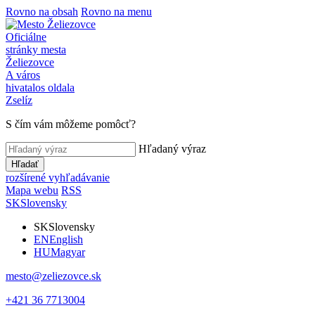
Rovno na obsah
Rovno na menu
Oficiálne
stránky mesta
Želiezovce
A város
hivatalos oldala
Zselíz
S čím vám môžeme pomôcť?
Hľadaný výraz
Hľadať
rozšírené vyhľadávanie
Mapa webu
RSS
SK
Slovensky
SK
Slovensky
EN
English
HU
Magyar
mesto@zeliezovce.sk
+421 36 7713004