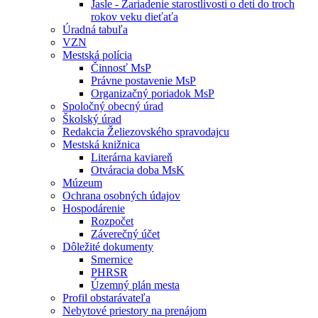
Jasle - Zariadenie starostlivosti o deti do troch
rokov veku dieťaťa
Úradná tabuľa
VZN
Mestská polícia
Činnosť MsP
Právne postavenie MsP
Organizačný poriadok MsP
Spoločný obecný úrad
Školský úrad
Redakcia Želiezovského spravodajcu
Mestská knižnica
Literárna kaviareň
Otváracia doba MsK
Múzeum
Ochrana osobných údajov
Hospodárenie
Rozpočet
Záverečný účet
Dôležité dokumenty
Smernice
PHRSR
Územný plán mesta
Profil obstarávateľa
Nebytové priestory na prenájom