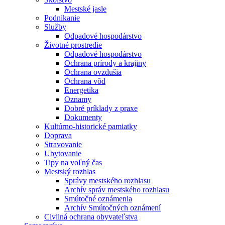
Mestské jasle
Podnikanie
Služby
Odpadové hospodárstvo
Životné prostredie
Odpadové hospodárstvo
Ochrana prírody a krajiny
Ochrana ovzdušia
Ochrana vôd
Energetika
Oznamy
Dobré príklady z praxe
Dokumenty
Kultúrno-historické pamiatky
Doprava
Stravovanie
Ubytovanie
Tipy na voľný čas
Mestský rozhlas
Správy mestského rozhlasu
Archív správ mestského rozhlasu
Smútočné oznámenia
Archív Smútočných oznámení
Civilná ochrana obyvateľstva