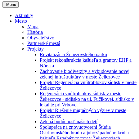
Menu
Aktuality
Mesto
Mapa
História
Obyvateľstvo
Partnerské mestá
Projekty
Revitalizácia Želiezovského parku
Projekt rekonštrukcia kaštieľa z grantov EHP a
Nórska
Zachovanie biodiverzity a vybudovanie novej
zelenej infraštruktúry v meste Želiezovce
Projekt Regenerácia vnútroblokov sídlisk v meste
Želiezovce
Regenerácia vnútroblokov sídlisk v meste
Želiezovce - sídlisko na ul. Fučíkovej, sídlisko v
lokalite pri Vrbovci“
Projekt Riešenie migračných výziev v meste
Želiezovce
Zelená budúcnosť našich detí
Spolupráca na znovuotvorení Štúdia
Ostrihomského hradu a juhozápadného krídla
kaštieľa Esterházyovcov v Želiezovciach -