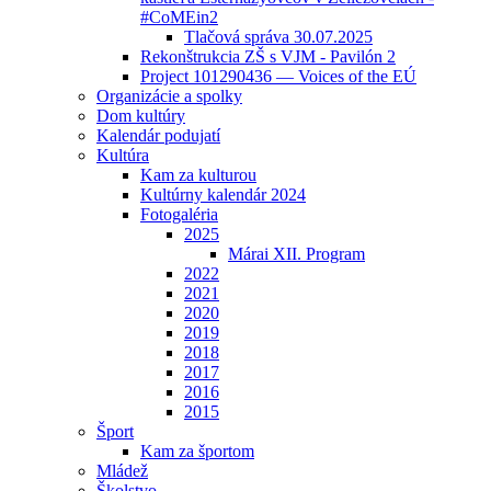
#CoMEin2
Tlačová správa 30.07.2025
Rekonštrukcia ZŠ s VJM - Pavilón 2
Project 101290436 — Voices of the EÚ
Organizácie a spolky
Dom kultúry
Kalendár podujatí
Kultúra
Kam za kulturou
Kultúrny kalendár 2024
Fotogaléria
2025
Márai XII. Program
2022
2021
2020
2019
2018
2017
2016
2015
Šport
Kam za športom
Mládež
Školstvo