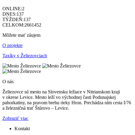
ONLINE:
2
DNES:
137
TÝŽDEŇ:
137
CELKOM:
2661452
Môžete mať záujem
O projekte
Taxíky v Želiezovciach
O nás
Želiezovce sú mesto na Slovensku ležiace v Nitrianskom kraji
v okrese Levice. Mesto leží vo východnej časti Podunajskej
pahorkatiny, na pravom brehu rieky Hron. Prechádza ním cesta I/76
a železničná trať Štúrovo – Levice.
Zobraziť viac
Kontakt