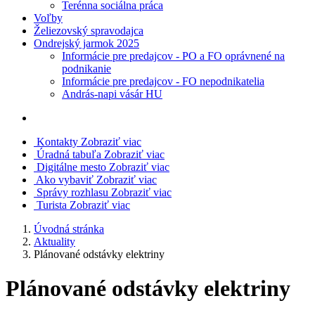
Terénna sociálna práca
Voľby
Želiezovský spravodajca
Ondrejský jarmok 2025
Informácie pre predajcov - PO a FO oprávnené na
podnikanie
Informácie pre predajcov - FO nepodnikatelia
András-napi vásár HU
Kontakty
Zobraziť viac
Úradná tabuľa
Zobraziť viac
Digitálne mesto
Zobraziť viac
Ako vybaviť
Zobraziť viac
Správy rozhlasu
Zobraziť viac
Turista
Zobraziť viac
Úvodná stránka
Aktuality
Plánované odstávky elektriny
Plánované odstávky elektriny