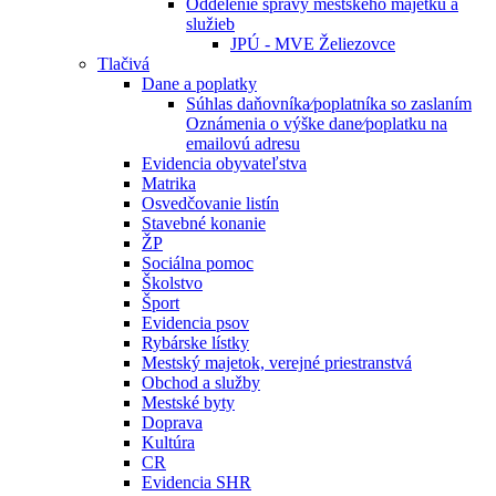
Oddelenie správy mestského majetku a
služieb
JPÚ - MVE Želiezovce
Tlačivá
Dane a poplatky
Súhlas daňovníka⁄poplatníka so zaslaním
Oznámenia o výške dane⁄poplatku na
emailovú adresu
Evidencia obyvateľstva
Matrika
Osvedčovanie listín
Stavebné konanie
ŽP
Sociálna pomoc
Školstvo
Šport
Evidencia psov
Rybárske lístky
Mestský majetok, verejné priestranstvá
Obchod a služby
Mestské byty
Doprava
Kultúra
CR
Evidencia SHR