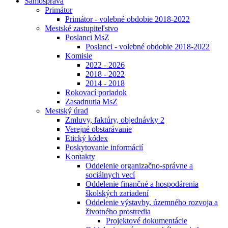
Samospráva
Primátor
Primátor - volebné obdobie 2018-2022
Mestské zastupiteľstvo
Poslanci MsZ
Poslanci - volebné obdobie 2018-2022
Komisie
2022 - 2026
2018 - 2022
2014 - 2018
Rokovací poriadok
Zasadnutia MsZ
Mestský úrad
Zmluvy, faktúry, objednávky 2
Verejné obstarávanie
Etický kódex
Poskytovanie informácií
Kontakty
Oddelenie organizačno-správne a
sociálnych vecí
Oddelenie finančné a hospodárenia
školských zariadení
Oddelenie výstavby, územného rozvoja a
životného prostredia
Projektové dokumentácie